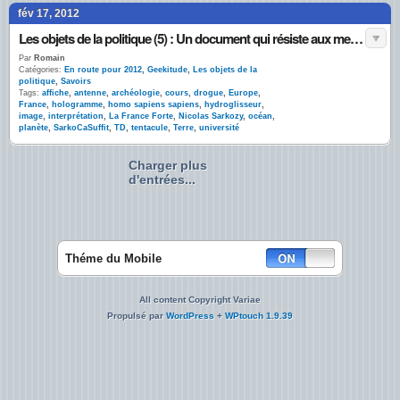
fév 17, 2012
Les objets de la politique (5) : Un document qui résiste aux meilleurs spécialistes #SarkoCaSuffit
Par
Romain
Catégories:
En route pour 2012
,
Geekitude
,
Les objets de la
politique
,
Savoirs
Tags:
affiche
,
antenne
,
archéologie
,
cours
,
drogue
,
Europe
,
France
,
hologramme
,
homo sapiens sapiens
,
hydroglisseur
,
image
,
interprétation
,
La France Forte
,
Nicolas Sarkozy
,
océan
,
planète
,
SarkoCaSuffit
,
TD
,
tentacule
,
Terre
,
université
Charger plus
d'entrées...
Théme du Mobile
All content Copyright Variae
Propulsé par
WordPress
+
WPtouch 1.9.39