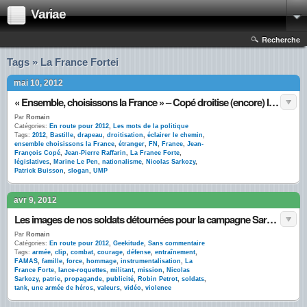
Variae
Recherche
Tags » La France Fortei
mai 10, 2012
« Ensemble, choisissons la France » – Copé droitise (encore) l’UMP
Par
Romain
Catégories:
En route pour 2012
,
Les mots de la politique
Tags:
2012
,
Bastille
,
drapeau
,
droitisation
,
éclairer le chemin
,
ensemble choisissons la France
,
étranger
,
FN
,
France
,
Jean-
François Copé
,
Jean-Pierre Raffarin
,
La France Forte
,
législatives
,
Marine Le Pen
,
nationalisme
,
Nicolas Sarkozy
,
Patrick Buisson
,
slogan
,
UMP
avr 9, 2012
Les images de nos soldats détournées pour la campagne Sarkozy
Par
Romain
Catégories:
En route pour 2012
,
Geekitude
,
Sans commentaire
Tags:
armée
,
clip
,
combat
,
courage
,
défense
,
entraînement
,
FAMAS
,
famille
,
force
,
hommage
,
instrumentalisation
,
La
France Forte
,
lance-roquettes
,
militant
,
mission
,
Nicolas
Sarkozy
,
patrie
,
propagande
,
publicité
,
Robin Petrot
,
soldats
,
tank
,
une armée de héros
,
valeurs
,
vidéo
,
violence