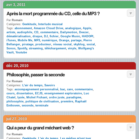
avr 3, 2011
Après la mort programmée du CD, celle du MP3 ?
Par
Romain
Catégories:
Geekitude
,
Interlude musical
Tags:
abonnement
,
Amazon Cloud Drive
,
analogique
,
Apple
,
artiste
,
audiophile
,
CD
,
commentaire
,
Dailymotion
,
Deezer
,
dématérialisation
,
disque
,
DJ
,
fichier
,
Google Music
,
HADOPI
,
iTunes
,
Mobile Me
,
MP3
,
numérique
,
Orange
,
partage
,
Pierre
Bellanger
,
piratage
,
producteur
,
réseau social
,
skyblog
,
social
,
Sonos
,
Spotify
,
streaming
,
téléchargement
,
vinyle
,
Wolfgang's
Vault
,
Youtube
déc 20, 2010
Philosophie, passer la seconde
Par
Romain
Catégories:
L'air du temps
,
Savoirs
Tags:
accompagnement personnalisé
,
bac
,
care
,
commentaire
,
cours
,
dissertation
,
ECJS
,
enseignement exploratoire
,
Luc
Chatel
,
lycée
,
Michel Fichant
,
ordre juste
,
paradigme
,
philosophie
,
politique de civilisation
,
première
,
Raphaël
Enthoven
,
seconde
,
terminale
juil 27, 2010
Qui a peur du grand méchant web ?
Par
Romain
Catégories:
Geekitude
,
L'air du temps
,
Les médias m'ont tuer