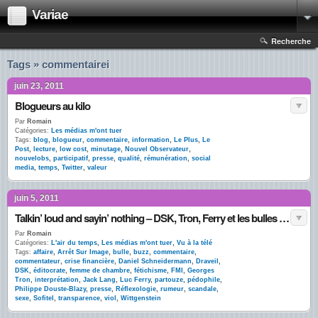
Variae
Recherche
Tags » commentairei
juin 23, 2011
Blogueurs au kilo
Par
Romain
Catégories:
Les médias m'ont tuer
Tags:
blog
,
blogueur
,
commentaire
,
information
,
Le Plus
,
Le
Post
,
lecture
,
low cost
,
minutage
,
Nouvel Observateur
,
nouvelobs
,
participatif
,
presse
,
qualité
,
rémunération
,
social
media
,
temps
,
Twitter
,
valeur
juin 5, 2011
Talkin’ loud and sayin’ nothing – DSK, Tron, Ferry et les bulles de commentaires
Par
Romain
Catégories:
L'air du temps
,
Les médias m'ont tuer
,
Vu à la télé
Tags:
affaire
,
Arrêt Sur Image
,
bulle
,
buzz
,
commentaire
,
commentateur
,
crise financière
,
Daniel Schneidermann
,
Draveil
,
DSK
,
éditocrate
,
femme de chambre
,
fétichisme
,
FMI
,
Georges
Tron
,
interprétation
,
Jack Lang
,
Luc Ferry
,
partouze
,
pédophile
,
Philippe Douste-Blazy
,
presse
,
Réflexologie
,
rumeur
,
scandale
,
sexe
,
Sofitel
,
transparence
,
viol
,
Wittgenstein