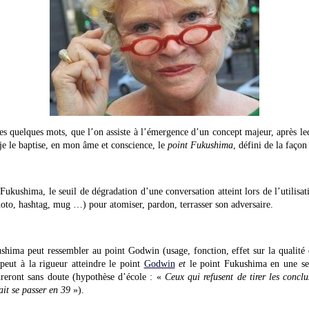
ces quelques mots, que l’on assiste à l’émergence d’un concept majeur, après lequ
je le baptise, en mon âme et conscience, le
point Fukushima
, défini de la façon
 Fukushima, le seuil de dégradation d’une conversation atteint lors de l’utilis
hoto, hashtag, mug …) pour atomiser, pardon, terrasser son adversaire.
shima peut ressembler au point Godwin (usage, fonction, effet sur la qualit
peut à la rigueur atteindre le point
Godwin
et
le point Fukushima en une seu
eureront sans doute (hypothèse d’école : «
Ceux qui refusent de tirer les concl
ait se passer en 39
»).