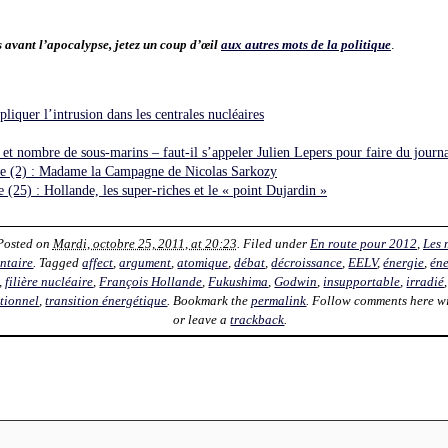
.
s avant l’apocalypse, jetez un coup d’œil
aux autres mots de la politique
liquer l’intrusion dans les centrales nucléaires
 et nombre de sous-marins – faut-il s’appeler Julien Lepers pour faire du journ
iae (2) : Madame la Campagne de Nicolas Sarkozy
e (25) : Hollande, les super-riches et le « point Dujardin »
 Posted on
Mardi, octobre 25, 2011, at 20:23
. Filed under
En route pour 2012
,
Les 
ntaire
. Tagged
affect
,
argument
,
atomique
,
débat
,
décroissance
,
EELV
,
énergie
,
éne
,
filière nucléaire
,
François Hollande
,
Fukushima
,
Godwin
,
insupportable
,
irradié
tionnel
,
transition énergétique
. Bookmark the
permalink
. Follow comments here w
or leave a
trackback
.