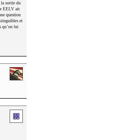
la sortie du
que EELV ait
une question
tinguibles et
s qu’on lui