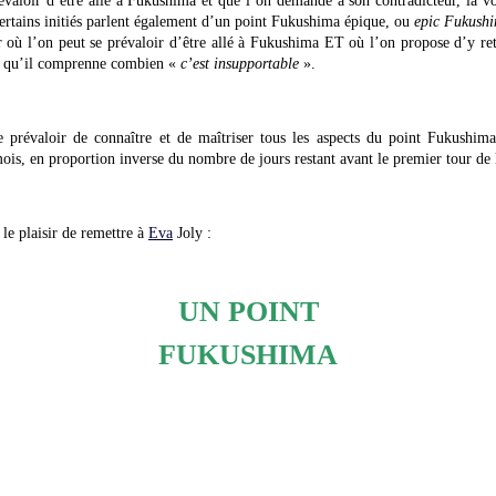
révaloir d’être allé à Fukushima et que l’on demande à son contradicteur, la vo
rtains initiés parlent également d’un point Fukushima épique, ou
epic Fukushi
er où l’on peut se prévaloir d’être allé à Fukushima ET où l’on propose d’y re
ur qu’il comprenne combien «
c’est insupportable
».
e prévaloir de connaître et de maîtriser tous les aspects du point Fukushi
mois, en proportion inverse du nombre de jours restant avant le premier tour de l
 le plaisir de remettre à
Eva
Joly :
UN POINT
FUKUSHIMA