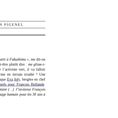
N PIGENEL
 parti à Fukushima
», me dit-on
t-être plutôt dire :
me glisse-t-
’activiste vert, il va falloir
rme en terrain irradié ? Une
isque
Eva
Joly
, bergère en chef
seils pour François Hollande
.
aire (…) J’inviterai François
’usage humain pour les 30 ans à