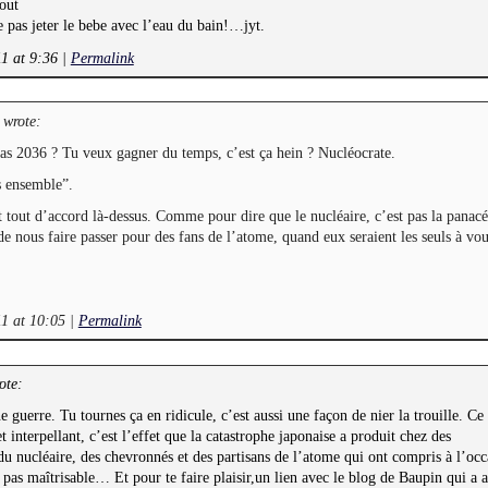
out
e pas jeter le bebe avec l’eau du bain!…jyt.
11 at 9:36
|
Permalink
wrote:
as 2036 ? Tu veux gagner du temps, c’est ça hein ? Nucléocrate.
s ensemble”.
t tout d’accord là-dessus. Comme pour dire que le nucléaire, c’est pas la panac
 nous faire passer pour des fans de l’atome, quand eux seraient les seuls à vou
11 at 10:05
|
Permalink
ote:
e guerre. Tu tournes ça en ridicule, c’est aussi une façon de nier la trouille. Ce
t interpellant, c’est l’effet que la catastrophe japonaise a produit chez des
s du nucléaire, des chevronnés et des partisans de l’atome qui ont compris à l’oc
 pas maîtrisable… Et pour te faire plaisir,un lien avec le blog de Baupin qui a