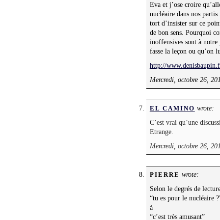
Eva et j’ose croire qu’al
nucléaire dans nos partis 
tort d’insister sur ce poi
de bon sens. Pourquoi con
inoffensives sont à notre
fasse la leçon ou qu’on 
http://www.denisbaupin.f
Mercredi, octobre 26, 20
wrote:
EL CAMINO
C’est vrai qu’une discussi
Etrange.
Mercredi, octobre 26, 20
wrote:
PIERRE
Selon le degrés de lecture
“tu es pour le nucléaire ?
à
“c’est très amusant”