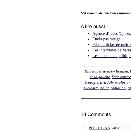
S’il vous reste quelques minute
A lire aussi :
Agence d’idées (5) : exp
Enola pas très gai
Prix du ticket de métro
Les interviews de Var
Les mots de la politiqu
This was written by
Romain
.
de la gauche
,
Sans comme
écologie
,
Eva Joly
,
explosion
nucléaire
,
point
,
radiation
,
ra
18 Comments
wrote:
NICOLAS