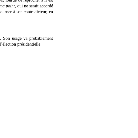
ix lourde de reproche, s’il est
ma point
, qui ne serait accordé
tourner à son contradicteur, en
ma. Son usage va probablement
’élection présidentielle.