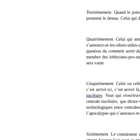
Troisièmement
. Quand le point
prennent le dessus. Celui qui 
Quatrièmement
. Celui qui at
s’annonce-et-les-idiots-utiles
question du
comment sortir 
membre des lobbyistes-pro-nucl
sera vaine.
Cinquièmement
. Celui ou cel
c’est arrivé ici, c’est arrivé 
nucléaire
. Vous qui
vivez/tra
centrale nucléaire, que diriez
technologiques entre centrale
l’apocalypse-qui-s’annonce-et-d
Sixièmement
. Le connaisseur 