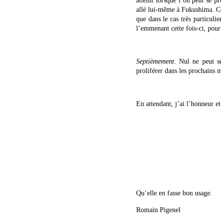
atteint lorsque l’on peut se p
allé lui-même à Fukushima. Ce
que dans le cas très particuli
l’emmenant cette fois-ci, po
Septièmement
. Nul ne peut s
proliférer dans les prochains 
En attendant, j’ai l’honneur et
Qu’elle en fasse bon usage.
Romain Pigenel