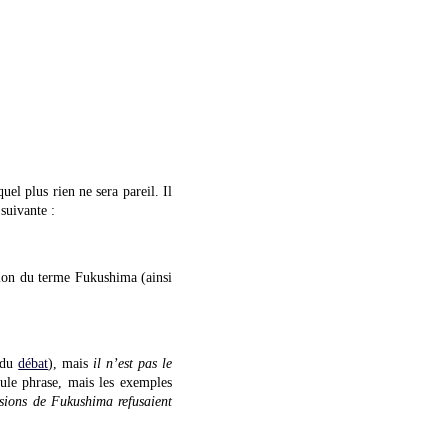
el plus rien ne sera pareil. Il
 suivante :
ation du terme Fukushima (ainsi
é du
débat
), mais
il n’est pas le
le phrase, mais les exemples
usions de Fukushima refusaient