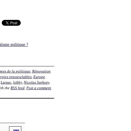
alisme politique ?
mots de la politique
,
Rénovation
rgies renouvelables
,
Europe
,
Larzac
,
lobby
,
Nicolas Sarkozy
,
ith the
RSS feed
.
Post a comment