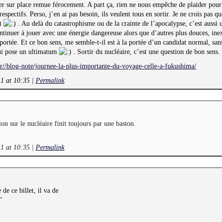
ler sur place remue férocement. A part ça, rien ne nous empêche de plaider pour 
respectifs. Perso, j’en ai pas besoin, ils veulent tous en sortir. Je ne crois pas 
nt
. Au delà du catastrophisme ou de la crainte de l’apocalypse, c’est aussi 
tinuer à jouer avec une énergie dangereuse alors que d’autres plus douces, inex
 portée. Et ce bon sens, me semble-t-il est à la portée d’un candidat normal, san
lui pose un ultimatum
. Sortir du nucléaire, c’est une question de bon sens.
r//blog-note/journee-la-plus-importante-du-voyage-celle-a-fukushima/
11 at 10:35
|
Permalink
on sur le nucléaire finit toujours par une baston.
11 at 10:35
|
Permalink
 de ce billet, il va de
”