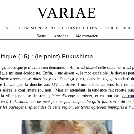
VARIAE
UES ET COMMENTAIRES CONSÉCUTIFS – PAR ROMAI
Home
À propos
Me contacter
itique (15) : (le point) Fukushima
ça, alors que je n’avais rien demandé. «
Ah, il est absent cette semaine, il est
lègue militant écologiste. Enfin, «
me dit-on
», le mot est faible. Je devrais peu
lueur respectueuse dans les yeux
. Donc ça y est, dans le bagage standard de l
 le Larzac par la douche aux UV
hardcore
, l’immersion au sens fort du te
s serrée le confirmera (ou non). Mais en attendant, la tendance fait recette pu
la ville japonaise sinistrée,
pleine d’usage et raison
, et en tout cas,
de con
 vu à Fukushima, on ne peut pas ne pas comprendre qu’il faut sortir du nuclé
 les paysages si splendides de cette région, les terres agricoles impropres à l