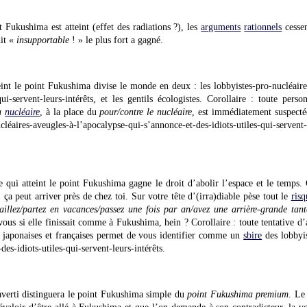
 Fukushima est atteint (effet des radiations ?), les
arguments
rationnels
cessen
dit «
insupportable
! » le plus fort a gagné.
teint le point Fukushima divise le monde en deux : les lobbyistes-pro-nucléaire
-qui-servent-leurs-intérêts, et les gentils écologistes. Corollaire : toute pe
du
nucléaire
, à la place du
pour/contre le nucléaire
, est immédiatement suspect
éaires-aveugles-à-l’apocalypse-qui-s’annonce-et-des-idiots-utiles-qui-servent-l
le qui atteint le point Fukushima gagne le droit d’abolir l’espace et le temps
là, ça peut arriver près de chez toi. Sur votre tête d’(irra)diable pèse tout le
risq
vaillez/partez en vacances/passez une fois par an/avez une arrière-grande tant
-vous si elle finissait comme à Fukushima, hein ? Corollaire : toute tentative d
s japonaises et françaises permet de vous identifier comme un
sbire
des lobbyis
es-idiots-utiles-qui-servent-leurs-intérêts.
averti distinguera le point Fukushima simple du
point Fukushima premium
. Le