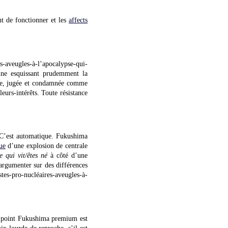
t de fonctionner et les
affects
s-aveugles-à-l’apocalypse-qui-
rsonne esquissant prudemment la
ée, jugée et condamnée comme
eurs-intérêts. Toute résistance
. C’est automatique. Fukushima
ue
d’une explosion de centrale
e qui vit/êtes né
à côté d’une
’argumenter sur des différences
tes-pro-nucléaires-aveugles-à-
 point Fukushima premium est