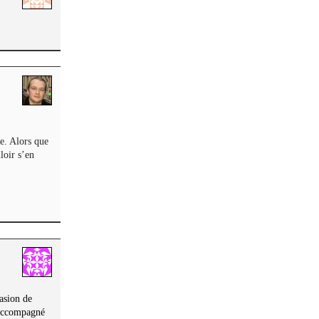
ée. Alors que
loir s’en
casion de
 accompagné