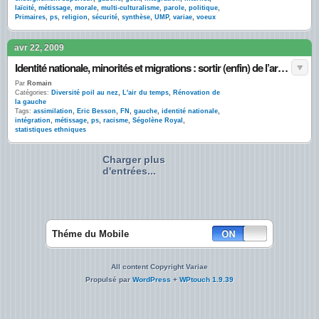
laïcité
,
métissage
,
morale
,
multi-culturalisme
,
parole
,
politique
,
Primaires
,
ps
,
religion
,
sécurité
,
synthèse
,
UMP
,
variae
,
voeux
avr 22, 2009
Identité nationale, minorités et migrations : sortir (enfin) de l’arrière-pensée raciale
Par
Romain
Catégories:
Diversité poil au nez
,
L'air du temps
,
Rénovation de
la gauche
Tags:
assimilation
,
Eric Besson
,
FN
,
gauche
,
identité nationale
,
intégration
,
métissage
,
ps
,
racisme
,
Ségolène Royal
,
statistiques ethniques
Charger plus
d'entrées...
Théme du Mobile
All content Copyright Variae
Propulsé par
WordPress
+
WPtouch 1.9.39