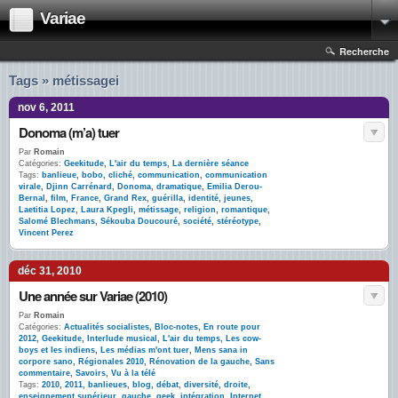
Variae
Recherche
Tags » métissagei
nov 6, 2011
Donoma (m’a) tuer
Par
Romain
Catégories:
Geekitude
,
L'air du temps
,
La dernière séance
Tags:
banlieue
,
bobo
,
cliché
,
communication
,
communication
virale
,
Djinn Carrénard
,
Donoma
,
dramatique
,
Emilia Derou-
Bernal
,
film
,
France
,
Grand Rex
,
guérilla
,
identité
,
jeunes
,
Laetitia Lopez
,
Laura Kpegli
,
métissage
,
religion
,
romantique
,
Salomé Blechmans
,
Sékouba Doucouré
,
société
,
stéréotype
,
Vincent Perez
déc 31, 2010
Une année sur Variae (2010)
Par
Romain
Catégories:
Actualités socialistes
,
Bloc-notes
,
En route pour
2012
,
Geekitude
,
Interlude musical
,
L'air du temps
,
Les cow-
boys et les indiens
,
Les médias m'ont tuer
,
Mens sana in
corpore sano
,
Régionales 2010
,
Rénovation de la gauche
,
Sans
commentaire
,
Savoirs
,
Vu à la télé
Tags:
2010
,
2011
,
banlieues
,
blog
,
débat
,
diversité
,
droite
,
enseignement supérieur
,
gauche
,
geek
,
intégration
,
Internet
,