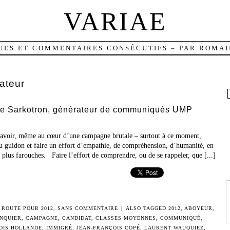
VARIAE
UES ET COMMENTAIRES CONSÉCUTIFS – PAR ROMAI
ateur
 le Sarkotron, générateur de communiqués UMP
 savoir, même au cœur d’une campagne brutale – surtout à ce moment,
du guidon et faire un effort d’empathie, de compréhension, d’humanité, en
s plus farouches. Faire l’effort de comprendre, ou de se rappeler, que [...]
 ROUTE POUR 2012
,
SANS COMMENTAIRE
|
ALSO TAGGED
2012
,
ABOYEUR
,
NQUIER
,
CAMPAGNE
,
CANDIDAT
,
CLASSES MOYENNES
,
COMMUNIQUÉ
,
OIS HOLLANDE
,
IMMIGRÉ
,
JEAN-FRANÇOIS COPÉ
,
LAURENT WAUQUIEZ
,