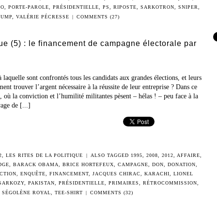
NO
,
PORTE-PAROLE
,
PRÉSIDENTIELLE
,
PS
,
RIPOSTE
,
SARKOTRON
,
SNIPER
,
UMP
,
VALÉRIE PÉCRESSE
|
COMMENTS (27)
ique (5) : le financement de campagne électorale par
 laquelle sont confrontés tous les candidats aux grandes élections, et leurs
nt trouver l’argent nécessaire à la réussite de leur entreprise ? Dans ce
où la conviction et l’humilité militantes pèsent – hélas ! – peu face à la
age de [...]
2
,
LES RITES DE LA POLITIQUE
|
ALSO TAGGED
1995
,
2008
,
2012
,
AFFAIRE
,
DGE
,
BARACK OBAMA
,
BRICE HORTEFEUX
,
CAMPAGNE
,
DON
,
DONATION
,
CTION
,
ENQUÊTE
,
FINANCEMENT
,
JACQUES CHIRAC
,
KARACHI
,
LIONEL
 SARKOZY
,
PAKISTAN
,
PRÉSIDENTIELLE
,
PRIMAIRES
,
RÉTROCOMMISSION
,
,
SÉGOLÈNE ROYAL
,
TEE-SHIRT
|
COMMENTS (32)