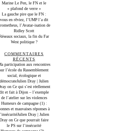
Marine Le Pen, le FN et le
« plafond de verre »
La gauche pire que le FN :
vous en rêviez, l’UMP l’a dit
rometheus, l’Avatar-isation de
Ridley Scott
Réseaux sociaux, la fin du Far
West politique ?
COMMENTAIRES
RÉCENTS
a participation aux rencontres
sur l’école du Rassemblement
social, écologique et
démocrateJulien Dray | Julien
ray
on
Ce qui s’est réellement
dit et fait à Dijon – l’exemple
de l’atelier sur les violences
Humeurs de campagne (1) :
onnes et mauvaises réponses à
l’insécuritéJulien Dray | Julien
Dray
on
Ce que pourrait faire
le PS sur l’insécurité
Humeurs de campagne (2) –