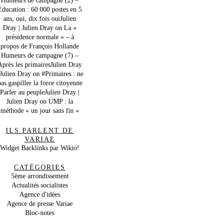
Education : 60 000 postes en 5
ans, oui, dix fois ouiJulien
Dray | Julien Dray
on
La «
présidence normale » – à
propos de François Hollande
Humeurs de campagne (7) –
Après les primairesJulien Dray
 Julien Dray
on
#Primaires : ne
as gaspiller la force citoyenne
Parler au peupleJulien Dray |
Julien Dray
on
UMP : la
méthode « un jour sans fin »
ILS PARLENT DE
VARIAE
Widget Backlinks par Wikio!
CATÉGORIES
5ème arrondissement
Actualités socialistes
Agence d'idées
Agence de presse Variae
Bloc-notes