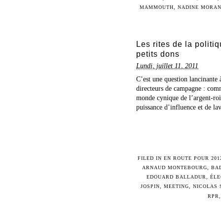
MAMMOUTH
,
NADINE MORA
Les rites de la polit
petits dons
Lundi, juillet 11, 2011
C’est une question lancinante à
directeurs de campagne : comme
monde cynique de l’argent-roi, 
puissance d’influence et de lav
FILED IN
EN ROUTE POUR 201
ARNAUD MONTEBOURG
,
BA
EDOUARD BALLADUR
,
ÉLE
JOSPIN
,
MEETING
,
NICOLAS
RPR