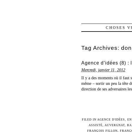
CHOSES V
Tag Archives:
don
Agence d’idées (8) :
Mercredi, janvier 11, 2012
Il y a des moments où il faut
même – sortir un peu la tête 
direction de ses adversaires le
FILED IN
AGENCE D'IDÉES
,
EN
ASSISTÉ
,
AUVERGNAT
,
BA
FRANÇOIS FILLON
,
FRANÇ