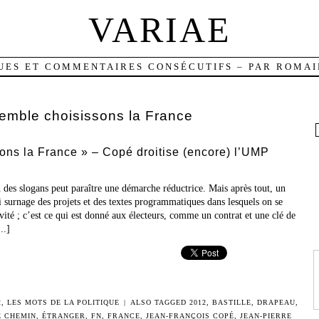
VARIAE
UES ET COMMENTAIRES CONSÉCUTIFS – PAR ROMAI
emble choisissons la France
ons la France » – Copé droitise (encore) l’UMP
n des slogans peut paraître une démarche réductrice. Mais après tout, un
ui surnage des projets et des textes programmatiques dans lesquels on se
ité ; c’est ce qui est donné aux électeurs, comme un contrat et une clé de
..]
2
,
LES MOTS DE LA POLITIQUE
|
ALSO TAGGED
2012
,
BASTILLE
,
DRAPEAU
,
E CHEMIN
,
ÉTRANGER
,
FN
,
FRANCE
,
JEAN-FRANÇOIS COPÉ
,
JEAN-PIERRE