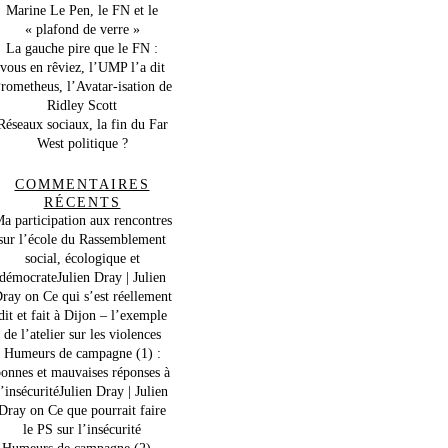
Marine Le Pen, le FN et le
« plafond de verre »
La gauche pire que le FN :
vous en rêviez, l’UMP l’a dit
rometheus, l’Avatar-isation de
Ridley Scott
Réseaux sociaux, la fin du Far
West politique ?
COMMENTAIRES
RÉCENTS
a participation aux rencontres
sur l’école du Rassemblement
social, écologique et
démocrateJulien Dray | Julien
ray
on
Ce qui s’est réellement
dit et fait à Dijon – l’exemple
de l’atelier sur les violences
Humeurs de campagne (1) :
onnes et mauvaises réponses à
l’insécuritéJulien Dray | Julien
Dray
on
Ce que pourrait faire
le PS sur l’insécurité
Humeurs de campagne (2) –