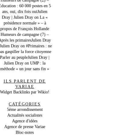
Education : 60 000 postes en 5
ans, oui, dix fois ouiJulien
Dray | Julien Dray
on
La «
présidence normale » – à
propos de François Hollande
Humeurs de campagne (7) –
Après les primairesJulien Dray
 Julien Dray
on
#Primaires : ne
as gaspiller la force citoyenne
Parler au peupleJulien Dray |
Julien Dray
on
UMP : la
méthode « un jour sans fin »
ILS PARLENT DE
VARIAE
Widget Backlinks par Wikio!
CATÉGORIES
5ème arrondissement
Actualités socialistes
Agence d'idées
Agence de presse Variae
Bloc-notes