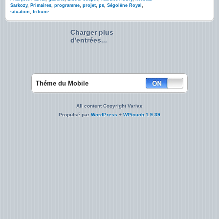
Sarkozy
,
Primaires
,
programme
,
projet
,
ps
,
Ségolène Royal
,
situation
,
tribune
Charger plus
d'entrées...
Théme du Mobile
All content Copyright Variae
Propulsé par
WordPress
+
WPtouch 1.9.39