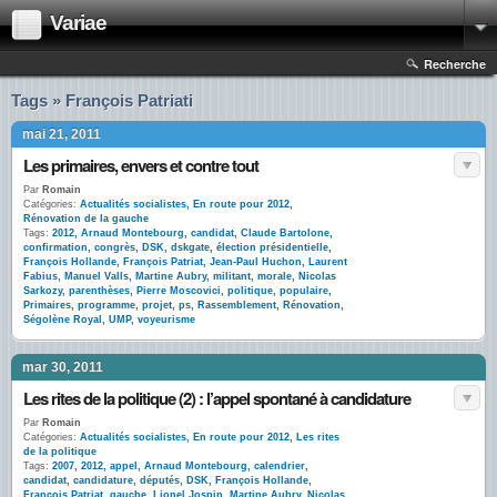
Variae
Recherche
Tags » François Patriati
mai 21, 2011
Les primaires, envers et contre tout
Par
Romain
Catégories:
Actualités socialistes
,
En route pour 2012
,
Rénovation de la gauche
Tags:
2012
,
Arnaud Montebourg
,
candidat
,
Claude Bartolone
,
confirmation
,
congrès
,
DSK
,
dskgate
,
élection présidentielle
,
François Hollande
,
François Patriat
,
Jean-Paul Huchon
,
Laurent
Fabius
,
Manuel Valls
,
Martine Aubry
,
militant
,
morale
,
Nicolas
Sarkozy
,
parenthèses
,
Pierre Moscovici
,
politique
,
populaire
,
Primaires
,
programme
,
projet
,
ps
,
Rassemblement
,
Rénovation
,
Ségolène Royal
,
UMP
,
voyeurisme
mar 30, 2011
Les rites de la politique (2) : l’appel spontané à candidature
Par
Romain
Catégories:
Actualités socialistes
,
En route pour 2012
,
Les rites
de la politique
Tags:
2007
,
2012
,
appel
,
Arnaud Montebourg
,
calendrier
,
candidat
,
candidature
,
députés
,
DSK
,
François Hollande
,
François Patriat
,
gauche
,
Lionel Jospin
,
Martine Aubry
,
Nicolas