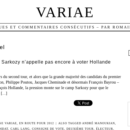
VARIAE
UES ET COMMENTAIRES CONSÉCUTIFS – PAR ROMAI
el
, Sarkozy n’appelle pas encore à voter Hollande
du second tour, et alors que la grande majorité des candidats du premier
on, Philippe Poutou, Jacques Cheminade et désormais François Bayrou –
ançois Hollande, la pression monte sur le camp Sarkozy pour que le
[...]
SE VARIAE
,
EN ROUTE POUR 2012
|
ALSO TAGGED
ANDRÉ MANOUKIAN
,
IDAT
,
CARL LANG
,
CONSIGNE DE VOTE
,
DEUXIÈME TOUR
,
ÉLECTEUR
,