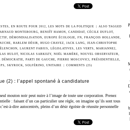
P
ISTES
,
EN ROUTE POUR 2012
,
LES MOTS DE LA POLITIQUE
|
ALSO TAGGED
ARNAUD MONTEBOURG
,
BENOÎT HAMON
,
CANDIDAT
,
CÉCILE DUFLOT
,
CTIF
,
DÉMONDIALISATION
,
EUROPE ÉCOLOGIE
,
FN
,
FRANÇOIS HOLLANDE
,
AUCHE
,
HARLEM DÉSIR
,
HUGO CHAVEZ
,
JACK LANG
,
JEAN-CHRISTOPHE
MÉLENCHON
,
LAURENT FABIUS
,
LÉGISLATIVES
,
LES VERTS
,
MARIANNE2
,
LAS HULOT
,
NICOLAS SARKOZY
,
NOËL MAMÈRE
,
NOUVEL OBSERVATEUR
,
L DÉMOCRATIE
,
PARTI DE GAUCHE
,
PIERRE MOSCOVICI
,
PRÉSIDENTIELLE
,
M
,
PS
,
SKYROCK
,
SOLFÉRINO
,
UNITAIRE
|
COMMENTS (25)
que (2) : l’appel spontané à candidature
D
 seul mouton noir peut nuire à l’image de toute une corporation. Prenez
entielle : faisant d’un cas particulier une règle, on imagine qu’ils sont tous
’est-à-dire autocentrés, pleins d’un désir égoïste de réussite personnelle
b