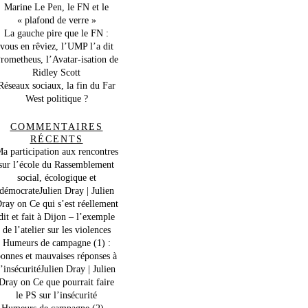
Marine Le Pen, le FN et le
« plafond de verre »
La gauche pire que le FN :
vous en rêviez, l’UMP l’a dit
rometheus, l’Avatar-isation de
Ridley Scott
Réseaux sociaux, la fin du Far
West politique ?
COMMENTAIRES
RÉCENTS
a participation aux rencontres
sur l’école du Rassemblement
social, écologique et
démocrateJulien Dray | Julien
ray
on
Ce qui s’est réellement
dit et fait à Dijon – l’exemple
de l’atelier sur les violences
Humeurs de campagne (1) :
onnes et mauvaises réponses à
l’insécuritéJulien Dray | Julien
Dray
on
Ce que pourrait faire
le PS sur l’insécurité
Humeurs de campagne (2) –