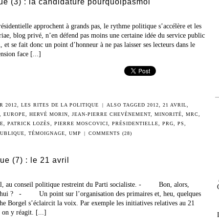
ique (3) : la candidature pourquoipasmoi
ésidentielle approchent à grands pas, le rythme politique s’accélère et les
iae, blog privé, n’en défend pas moins une certaine idée du service public
 et se fait donc un point d’honneur à ne pas laisser ses lecteurs dans le
nsion face [...]
R 2012
,
LES RITES DE LA POLITIQUE
|
ALSO TAGGED
2012
,
21 AVRIL
,
,
EUROPE
,
HERVÉ MORIN
,
JEAN-PIERRE CHEVÈNEMENT
,
MINORITÉ
,
MRC
,
E
,
PATRICK LOZÈS
,
PIERRE MOSCOVICI
,
PRÉSIDENTIELLE
,
PRG
,
PS
,
UBLIQUE
,
TÉMOIGNAGE
,
UMP
|
COMMENTS (28)
e (7) : le 21 avril
l, au conseil politique restreint du Parti socialiste. - Bon, alors,
’hui ? - Un point sur l’organisation des primaires et, heu, quelques
he Borgel s’éclaircit la voix. Par exemple les initiatives relatives au 21
on y réagit. [...]