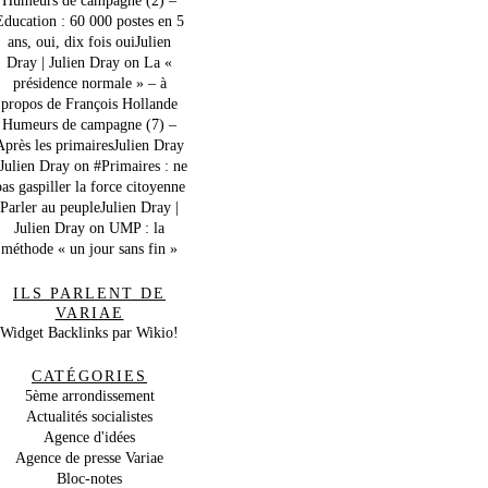
Education : 60 000 postes en 5
ans, oui, dix fois ouiJulien
Dray | Julien Dray
on
La «
présidence normale » – à
propos de François Hollande
Humeurs de campagne (7) –
Après les primairesJulien Dray
 Julien Dray
on
#Primaires : ne
as gaspiller la force citoyenne
Parler au peupleJulien Dray |
Julien Dray
on
UMP : la
méthode « un jour sans fin »
ILS PARLENT DE
VARIAE
Widget Backlinks par Wikio!
CATÉGORIES
5ème arrondissement
Actualités socialistes
Agence d'idées
Agence de presse Variae
Bloc-notes