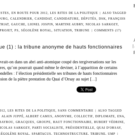
ISTES
,
EN ROUTE POUR 2012
,
LES RITES DE LA POLITIQUE
|
ALSO TAGGED
OURG
,
CALENDRIER
,
CANDIDAT
,
CANDIDATURE
,
DÉPUTÉS
,
DSK
,
FRANÇOIS
TRIAT
,
GAUCHE
,
LIONEL JOSPIN
,
MARTINE AUBRY
,
NICOLAS SARKOZY
,
PROJET
,
PS
,
SÉGOLÈNE ROYAL
,
SITUATION
,
TRIBUNE
|
COMMENTS (17)
|
que (1) : la tribune anonyme de hauts fonctionnaires
p
ivrait-on dans un abri anti-atomique coupé des tergiversations sur les
tres, qu’on pourrait quand même le deviner, à l’apparition de certains
ndelles : l’élection présidentielle ses tribunes de hauts fonctionnaires
ion de la piètre prestation du Quai d’Orsay au sujet [...]
012
,
LES RITES DE LA POLITIQUE
,
SANS COMMENTAIRE
|
ALSO TAGGED
,
ALAIN JUPPÉ
,
ALBERT CAMUS
,
ANONYME
,
COLLECTIF
,
DIPLOMATE
,
ENA
,
BAYROU
,
GRACQUES
,
GROUPE
,
HAUT FONCTIONNAIRE
,
HUBERT VÉDRINE
,
ICOLAS SARKOZY
,
PARTI SOCIALISTE
,
PRÉSIDENTIELLE
,
QUAI D'ORSAY
,
SÉGOLÈNE ROYAL
,
SPARTACUS
,
TECHNOSTRUCTURE
,
TRIBUNE
,
UMP
|