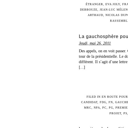
ÉTRANGER
,
EVA JOLY
,
FR
DEBBOUZE
,
JEAN-LUC MÉLE
ARTHAUD
,
NICOLAS DUP
RASSEMBL
La gauchosphère pour
Jeudi, mai 26, 2011
Des appels, on en voit passer.
tour de la présidentielle. Le 
différent. Il s’agit d’une lett
[...]
FILED IN
EN ROUTE POUR
CANDIDAT
,
FDG
,
FN
,
GAUCH
MRC
,
NPA
,
PC
,
PG
,
PREMIE
PROJET
,
PS