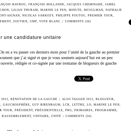
ANÇOIS BAYROU
,
FRANÇOIS HOLLANDE
,
JACQUES CHEMINADE
,
JAMEL
NCHON
,
LILIAN THURAM
,
MARINE LE PEN
,
MINUTE
,
MUSULMAN
,
NATHALIE
ONT-AIGNAN
,
NICOLAS SARKOZY
,
PHILIPPE POUTOU
,
PREMIER TOUR
,
EMENT
,
SOUTIEN
,
UMP
,
VOTE BLANC
|
COMMENTS (36)
 une candidature unitaire
 On en a vu passer ces derniers mois pour l’unité de la gauche au premier
document que j’ai signé et que je vous soumets aujourd’hui est un peu
re ouverte, rédigée et co-signée par une trentaine de blogueurs de gauche
 2012
,
RÉNOVATION DE LA GAUCHE
|
ALSO TAGGED
2012
,
BLOGUEUR
,
E
,
GAUCHOSPHÈRE
,
GUY BIRENBAUM
,
LCR
,
LETTRE
,
LO
,
MARINE LE PEN
,
R TOUR
,
PRÉSIDENT
,
PRÉSIDENTIELLE
,
PRG
,
PRIMAIRES
,
PROGRAMME
,
,
RASSEMBLEMENT
,
UNITAIRE
,
UNITÉ
|
COMMENTS (56)