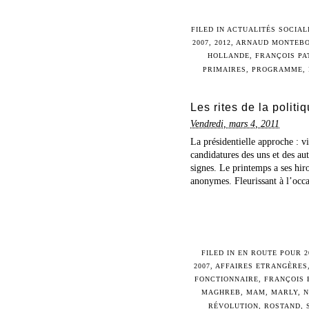
FILED IN
ACTUALITÉS SOCIAL
2007
,
2012
,
ARNAUD MONTEB
HOLLANDE
,
FRANÇOIS PA
PRIMAIRES
,
PROGRAMME
,
Les rites de la politi
Vendredi, mars 4, 2011
La présidentielle approche : v
candidatures des uns et des au
signes. Le printemps a ses hiro
anonymes. Fleurissant à l’occas
FILED IN
EN ROUTE POUR 2
2007
,
AFFAIRES ETRANGÈRES
FONCTIONNAIRE
,
FRANÇOIS 
MAGHREB
,
MAM
,
MARLY
,
N
RÉVOLUTION
,
ROSTAND
,