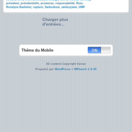
président
,
présidentielle
,
promesse
,
responsabilité
,
Rom
,
Roselyne Bachelot
,
rupture
,
Sarkoshow
,
sarkozysme
,
UMP
Charger plus
d'entrées...
Théme du Mobile
All content Copyright Variae
Propulsé par
WordPress
+
WPtouch 1.9.39