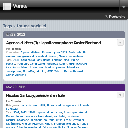
Variae
Recherche
Tags » fraude socialei
jan 28, 2012
Agence d’idées (9) : l’appli smartphone Xavier Bertrand
Par
Romain
Catégories:
Agence d'idées
,
En route pour 2012
,
Geekitude
,
Ils
cassent nos grèves et le code du travail
,
Sans commentaire
Tags:
ADN
,
application
,
assistanat
,
délation
,
fisc
,
fraude
sociale
,
fraudeur
,
gamification
,
géolocalisation
,
GPS
,
HADOPI
,
île d'Arros
,
Klout
,
knout
,
notification
,
pauvre
,
Primaires
,
smartphone
,
SoLoMo
,
tablette
,
UMP
,
Valérie Rosso-Debord
,
Xavier Bertrand
nov 29, 2011
Nicolas Sarkozy, président en fuite
Par
Romain
Catégories:
En route pour 2012
,
Ils cassent nos grèves et le code
du travail
Tags:
2007
,
2012
,
37000
,
agence de notation
,
Allemagne
,
Angela
Merkel
,
bilan
,
cancer de l'assistanat
,
candidat
,
capitaine
,
carrure
,
chômage
,
chômeur
,
courage
,
crise
,
droite
,
étranger
,
expérience
,
France
,
François Fillon
,
François Hollande
,
fraude
sociale
,
fuite
,
international
,
j'ai changé
,
lâche
,
Nicolas Sarkozy
,