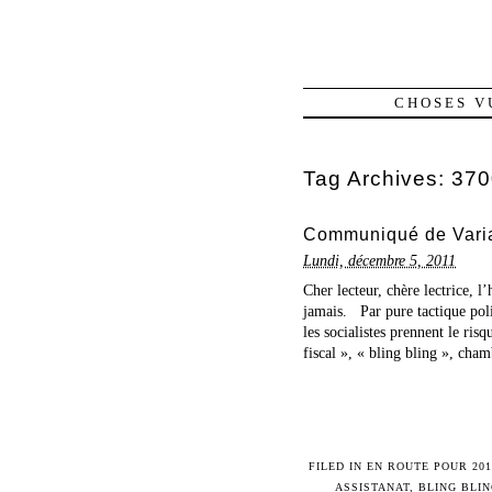
CHOSES V
Tag Archives:
370
Communiqué de Variae
Lundi, décembre 5, 2011
Cher lecteur, chère lectrice, 
jamais. Par pure tactique polit
les socialistes prennent le ri
fiscal », « bling bling », cham
FILED IN
EN ROUTE POUR 201
ASSISTANAT
,
BLING BLI