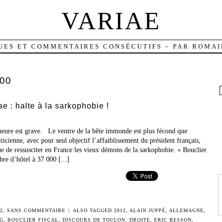
VARIAE
UES ET COMMENTAIRES CONSÉCUTIFS – PAR ROMAI
00
 : halte à la sarkophobie !
l’heure est grave. Le ventre de la bête immonde est plus fécond que
icienne, avec pour seul objectif l’affaiblissement du président français,
sque de ressusciter en France les vieux démons de la sarkophobie. « Bouclier
bre d’hôtel à 37 000 [...]
2
,
SANS COMMENTAIRE
|
ALSO TAGGED
2012
,
ALAIN JUPPÉ
,
ALLEMAGNE
,
NG
,
BOUCLIER FISCAL
,
DISCOURS DE TOULON
,
DROITE
,
ERIC BESSON
,