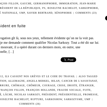
NÇOIS FILLON
,
GAUCHE
,
GERMANOPHOBIE
,
IMMIGRATION
,
JEAN-MARIE
RÉSIDENT DE LA RÉPUBLIQUE
,
PS
,
ROSELYNE BACHELOT
,
SARKOPHOBIE
,
É NATIONALE
,
UMP
,
XAVIER BERTRAND
,
XÉNOPHOBIE
|
COMMENTS (23)
ident en fuite
rrogation gît là, sous nos yeux, tellement évidente qu’on ne la voit pas.
 je me demande comment qualifier Nicolas Sarkozy. Tout a été dit sur lui.
mouvant, il a opéré durant ces derniers mois, en outre, une
lle, [...]
12
,
ILS CASSENT NOS GRÈVES ET LE CODE DU TRAVAIL
|
ALSO TAGGED
TION
,
ALLEMAGNE
,
ANGELA MERKEL
,
BILAN
,
CANCER DE L'ASSISTANAT
,
RRURE
,
CHÔMAGE
,
CHÔMEUR
,
COURAGE
,
CRISE
,
DROITE
,
ÉTRANGER
,
FRANÇOIS FILLON
,
FRANÇOIS HOLLANDE
,
FRAUDE SOCIALE
,
FUITE
,
É
,
LÂCHE
,
NICOLAS SARKOZY
,
PRÉSIDENT
,
PRÉSIDENTIELLE
,
PROMESSE
,
ROSELYNE BACHELOT
,
RUPTURE
,
SARKOSHOW
,
SARKOZYSME
,
UMP
|
COMMENTS (26)