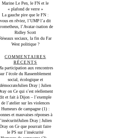
Marine Le Pen, le FN et le
« plafond de verre »
La gauche pire que le FN :
vous en rêviez, l’UMP l’a dit
rometheus, l’Avatar-isation de
Ridley Scott
Réseaux sociaux, la fin du Far
West politique ?
COMMENTAIRES
RÉCENTS
a participation aux rencontres
sur l’école du Rassemblement
social, écologique et
démocrateJulien Dray | Julien
ray
on
Ce qui s’est réellement
dit et fait à Dijon – l’exemple
de l’atelier sur les violences
Humeurs de campagne (1) :
onnes et mauvaises réponses à
l’insécuritéJulien Dray | Julien
Dray
on
Ce que pourrait faire
le PS sur l’insécurité
Humeurs de campagne (2) –