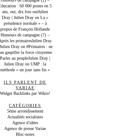
Education : 60 000 postes en 5
ans, oui, dix fois ouiJulien
Dray | Julien Dray
on
La «
présidence normale » – à
propos de François Hollande
Humeurs de campagne (7) –
Après les primairesJulien Dray
 Julien Dray
on
#Primaires : ne
as gaspiller la force citoyenne
Parler au peupleJulien Dray |
Julien Dray
on
UMP : la
méthode « un jour sans fin »
ILS PARLENT DE
VARIAE
Widget Backlinks par Wikio!
CATÉGORIES
5ème arrondissement
Actualités socialistes
Agence d'idées
Agence de presse Variae
Bloc-notes