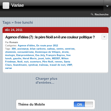
Variae
Recherche
Tags » free lunchi
déc 24, 2011
Agence d’idées (7) : le père Noël a-t-il une couleur politique ?
Par
Romain
Catégories:
Agence d'idées
,
En route pour 2012
Tags:
35H
,
assistanat
,
bilan carbone
,
cadeau
,
centre
,
centriste
,
cheminée
,
consumérisme
,
Dominique de Villepin
,
droite
,
écologie
,
Etat-providence
,
Eva Joly
,
François Bayrou
,
free
lunch
,
gauche
,
Hervé Morin
,
jouet
,
lutin
,
MEDEF
,
Milton
Friedman
,
Noël
,
nuit
,
ouverture
,
Père Noël
,
rennes
,
Santa
Claus
,
Scandinavie
,
syndicat
,
traîneau
,
travail de nuit
,
UMP
,
variae
Charger plus
d'entrées...
Théme du Mobile