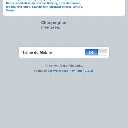
Godet
,
mondialisation
,
Nicolas Sarkozy
,
protectionnisme
,
retraite
,
révolution
,
Scandinavie
,
Stéphane Hessel
,
Tunisie
,
Twitter
Charger plus
d'entrées...
Théme du Mobile
All content Copyright Variae
Propulsé par
WordPress
+
WPtouch 1.9.39