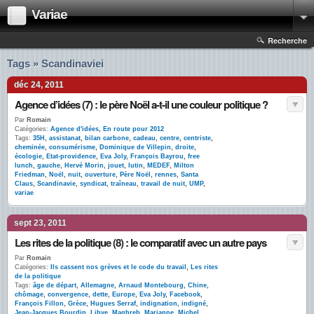
Variae
Recherche
Tags » Scandinaviei
déc 24, 2011
Agence d’idées (7) : le père Noël a-t-il une couleur politique ?
Par
Romain
Catégories:
Agence d'idées
,
En route pour 2012
Tags:
35H
,
assistanat
,
bilan carbone
,
cadeau
,
centre
,
centriste
,
cheminée
,
consumérisme
,
Dominique de Villepin
,
droite
,
écologie
,
Etat-providence
,
Eva Joly
,
François Bayrou
,
free
lunch
,
gauche
,
Hervé Morin
,
jouet
,
lutin
,
MEDEF
,
Milton
Friedman
,
Noël
,
nuit
,
ouverture
,
Père Noël
,
rennes
,
Santa
Claus
,
Scandinavie
,
syndicat
,
traîneau
,
travail de nuit
,
UMP
,
variae
sept 23, 2011
Les rites de la politique (8) : le comparatif avec un autre pays
Par
Romain
Catégories:
Ils cassent nos grèves et le code du travail
,
Les rites
de la politique
Tags:
âge de départ
,
Allemagne
,
Arnaud Montebourg
,
Chine
,
chômage
,
convergence
,
dette
,
Europe
,
Eva Joly
,
Facebook
,
François Fillon
,
Grèce
,
Hugues Serraf
,
indignation
,
indigné
,
Jean-Jacques Bourdin
,
Libye
,
Maghreb
,
Marianne
,
Michel