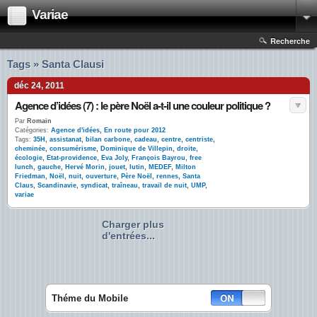
Variae
Recherche
Tags » Santa Clausi
déc 24, 2011
Agence d’idées (7) : le père Noël a-t-il une couleur politique ?
Par
Romain
Catégories:
Agence d'idées
,
En route pour 2012
Tags:
35H
,
assistanat
,
bilan carbone
,
cadeau
,
centre
,
centriste
,
cheminée
,
consumérisme
,
Dominique de Villepin
,
droite
,
écologie
,
Etat-providence
,
Eva Joly
,
François Bayrou
,
free
lunch
,
gauche
,
Hervé Morin
,
jouet
,
lutin
,
MEDEF
,
Milton
Friedman
,
Noël
,
nuit
,
ouverture
,
Père Noël
,
rennes
,
Santa
Claus
,
Scandinavie
,
syndicat
,
traîneau
,
travail de nuit
,
UMP
,
variae
Charger plus
d'entrées...
Théme du Mobile