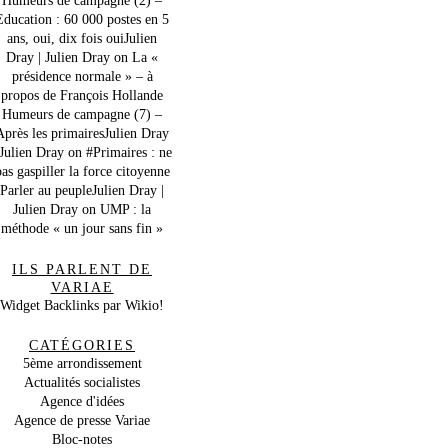
Education : 60 000 postes en 5
ans, oui, dix fois ouiJulien
Dray | Julien Dray
on
La «
présidence normale » – à
propos de François Hollande
Humeurs de campagne (7) –
Après les primairesJulien Dray
 Julien Dray
on
#Primaires : ne
as gaspiller la force citoyenne
Parler au peupleJulien Dray |
Julien Dray
on
UMP : la
méthode « un jour sans fin »
ILS PARLENT DE
VARIAE
Widget Backlinks par Wikio!
CATÉGORIES
5ème arrondissement
Actualités socialistes
Agence d'idées
Agence de presse Variae
Bloc-notes