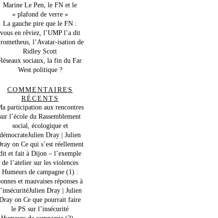
Marine Le Pen, le FN et le
« plafond de verre »
La gauche pire que le FN :
vous en rêviez, l’UMP l’a dit
rometheus, l’Avatar-isation de
Ridley Scott
Réseaux sociaux, la fin du Far
West politique ?
COMMENTAIRES
RÉCENTS
a participation aux rencontres
sur l’école du Rassemblement
social, écologique et
démocrateJulien Dray | Julien
ray
on
Ce qui s’est réellement
dit et fait à Dijon – l’exemple
de l’atelier sur les violences
Humeurs de campagne (1) :
onnes et mauvaises réponses à
l’insécuritéJulien Dray | Julien
Dray
on
Ce que pourrait faire
le PS sur l’insécurité
Humeurs de campagne (2) –