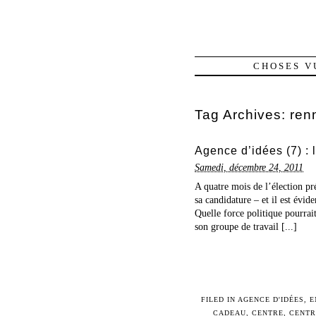
CHOSES V
Tag Archives:
ren
Agence d’idées (7) : l
Samedi, décembre 24, 2011
A quatre mois de l’élection p
sa candidature – et il est évid
Quelle force politique pourrait
son groupe de travail [...]
FILED IN
AGENCE D'IDÉES
,
E
CADEAU
,
CENTRE
,
CENTR