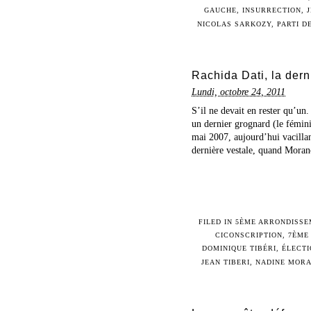
GAUCHE
,
INSURRECTION
,
NICOLAS SARKOZY
,
PARTI D
Rachida Dati, la der
Lundi, octobre 24, 2011
S’il ne devait en rester qu’un.
un dernier grognard (le féminin
mai 2007, aujourd’hui vacilla
dernière vestale, quand Morano
FILED IN
5ÈME ARRONDISSE
CICONSCRIPTION
,
7ÈME
DOMINIQUE TIBÉRI
,
ÉLECTI
JEAN TIBERI
,
NADINE MOR