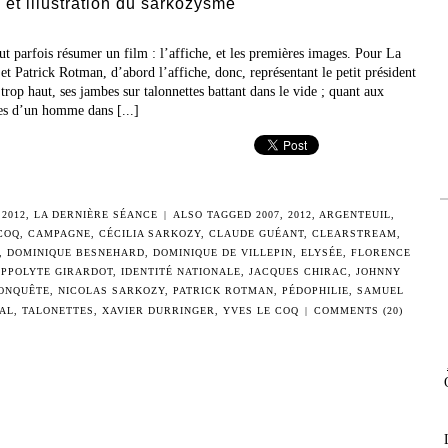
et illustration du sarkozysme
 parfois résumer un film : l’affiche, et les premières images. Pour La
t Patrick Rotman, d’abord l’affiche, donc, représentant le petit président
trop haut, ses jambes sur talonnettes battant dans le vide ; quant aux
les d’un homme dans [...]
2012
,
LA DERNIÈRE SÉANCE
|
ALSO TAGGED
2007
,
2012
,
ARGENTEUIL
,
COQ
,
CAMPAGNE
,
CÉCILIA SARKOZY
,
CLAUDE GUÉANT
,
CLEARSTREAM
,
,
DOMINIQUE BESNEHARD
,
DOMINIQUE DE VILLEPIN
,
ELYSÉE
,
FLORENCE
IPPOLYTE GIRARDOT
,
IDENTITÉ NATIONALE
,
JACQUES CHIRAC
,
JOHNNY
ONQUÊTE
,
NICOLAS SARKOZY
,
PATRICK ROTMAN
,
PÉDOPHILIE
,
SAMUEL
AL
,
TALONETTES
,
XAVIER DURRINGER
,
YVES LE COQ
|
COMMENTS (20)