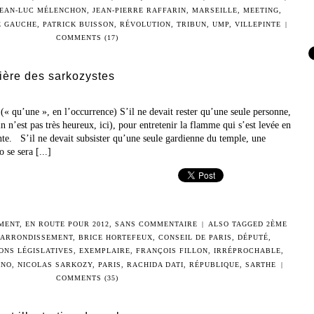
JEAN-LUC MÉLENCHON
,
JEAN-PIERRE RAFFARIN
,
MARSEILLE
,
MEETING
,
E GAUCHE
,
PATRICK BUISSON
,
RÉVOLUTION
,
TRIBUN
,
UMP
,
VILLEPINTE
|
COMMENTS (17)
nière des sarkozystes
 (« qu’une », en l’occurrence) S’il ne devait rester qu’une seule personne,
 n’est pas très heureux, ici), pour entretenir la flamme qui s’est levée en
nte. S’il ne devait subsister qu’une seule gardienne du temple, une
 se sera [...]
MENT
,
EN ROUTE POUR 2012
,
SANS COMMENTAIRE
|
ALSO TAGGED
2ÈME
 ARRONDISSEMENT
,
BRICE HORTEFEUX
,
CONSEIL DE PARIS
,
DÉPUTÉ
,
ONS LÉGISLATIVES
,
EXEMPLAIRE
,
FRANÇOIS FILLON
,
IRRÉPROCHABLE
,
ANO
,
NICOLAS SARKOZY
,
PARIS
,
RACHIDA DATI
,
RÉPUBLIQUE
,
SARTHE
|
COMMENTS (35)