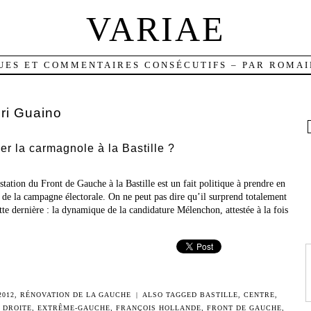
VARIAE
UES ET COMMENTAIRES CONSÉCUTIFS – PAR ROMAI
ri Guaino
r la carmagnole à la Bastille ?
tation du Front de Gauche à la Bastille est un fait politique à prendre en
 de la campagne électorale. On ne peut pas dire qu’il surprend totalement
ette dernière : la dynamique de la candidature Mélenchon, attestée à la fois
2012
,
RÉNOVATION DE LA GAUCHE
|
ALSO TAGGED
BASTILLE
,
CENTRE
,
,
DROITE
,
EXTRÊME-GAUCHE
,
FRANÇOIS HOLLANDE
,
FRONT DE GAUCHE
,