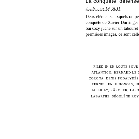
La conquête, défense 
Jeudi, mai 19, 2011
Deux éléments auxquels on peut
conquête de Xavier Durringer e
Sarkozy juché sur un tabouret 
premières images, ce sont cel
FILED IN
EN ROUTE POUR 
ATLANTICO
,
BERNARD LE 
CORONA
,
DENIS PODALYDÈS
PERNEL
,
FN
,
GUIGNOLS
,
H
HALLIDAY
,
KÄRCHER
,
LA C
LABARTHE
,
SÉGOLÈNE ROY