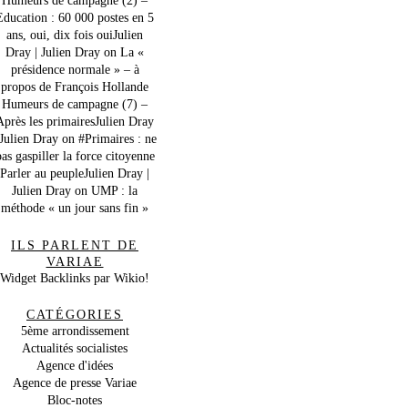
Education : 60 000 postes en 5
ans, oui, dix fois ouiJulien
Dray | Julien Dray
on
La «
présidence normale » – à
propos de François Hollande
Humeurs de campagne (7) –
Après les primairesJulien Dray
 Julien Dray
on
#Primaires : ne
as gaspiller la force citoyenne
Parler au peupleJulien Dray |
Julien Dray
on
UMP : la
méthode « un jour sans fin »
ILS PARLENT DE
VARIAE
Widget Backlinks par Wikio!
CATÉGORIES
5ème arrondissement
Actualités socialistes
Agence d'idées
Agence de presse Variae
Bloc-notes