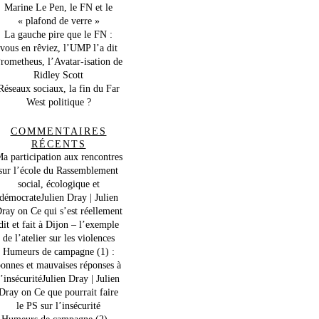
Marine Le Pen, le FN et le
« plafond de verre »
La gauche pire que le FN :
vous en rêviez, l’UMP l’a dit
rometheus, l’Avatar-isation de
Ridley Scott
Réseaux sociaux, la fin du Far
West politique ?
COMMENTAIRES
RÉCENTS
a participation aux rencontres
sur l’école du Rassemblement
social, écologique et
démocrateJulien Dray | Julien
ray
on
Ce qui s’est réellement
dit et fait à Dijon – l’exemple
de l’atelier sur les violences
Humeurs de campagne (1) :
onnes et mauvaises réponses à
l’insécuritéJulien Dray | Julien
Dray
on
Ce que pourrait faire
le PS sur l’insécurité
Humeurs de campagne (2) –