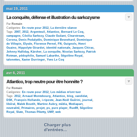
mai 19, 2011
La conquête, défense et illustration du sarkozysme
Par
Romain
Catégories:
En route pour 2012
,
La dernière séance
Tags:
2007
,
2012
,
Argenteuil
,
Atlantico
,
Bernard Le Coq
,
campagne
,
Cécilia Sarkozy
,
Claude Guéant
,
Clearstream
,
Corona
,
Denis Podalydès
,
Dominique Besnehard
,
Dominique
de Villepin
,
Elysée
,
Florence Pernel
,
FN
,
Guignols
,
Henri
Guaino
,
Hippolyte Girardot
,
identité nationale
,
Jacques Chirac
,
Johnny Halliday
,
Kärcher
,
La conquête
,
Nicolas Sarkozy
,
Patrick
Rotman
,
pédophilie
,
Samuel Labarthe
,
Ségolène Royal
,
talonettes
,
Xavier Durringer
,
Yves Le Coq
avr 6, 2011
Atlantico, trop neutre pour être honnête ?
Par
Romain
Catégories:
En route pour 2012
,
Les médias m'ont tuer
Tags:
2012
,
Arnaud Montebourg
,
Atlantico
,
blog
,
candidat
,
DSK
,
François Hollande
,
i-riposte
,
Jean-Noël Guérini
,
journal
,
libéral
,
Malek Boutih
,
Martine Aubry
,
média
,
Mediapart
,
neutralité
,
Primaires
,
projet
,
ps
,
pure player
,
Rue89
,
Ségolène
Royal
,
Slate
,
Thomas Piketty
,
UMP
,
web
Charger plus
d'entrées...