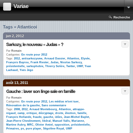
Variae
Recherche
Tags » Atlanticoi
jan 2, 2012
Sarkozy, le nouveau « Judas » ?
Par
Romain
Catégories:
En route pour 2012
Tags:
2012
,
antisarkozysme
,
Arnaud Dassier
,
Atlantico
,
Elysée
,
François Bayrou
,
Frank Riester
,
Judas
,
Nicolas Sarkozy
,
présidentielle
,
sarkophobie
,
Thierry Solère
,
Twitter
,
UMP
,
Yvan
Lachaud
,
Yves Jego
août 13, 2011
Gauche : laver son linge sale en famille
Par
Romain
Catégories:
En route pour 2012
,
Les médias m'ont tuer
,
Rénovation de la gauche
,
Sans commentaire
Tags:
2008
,
2012
,
Arnaud Montebourg
,
Atlantico
,
attrappe-
nigaud
,
camp
,
critique
,
décryptage
,
droite
,
élection
,
famille
,
François Hollande
,
fraude
,
gauche
,
idées
,
Jean-Michel Baylet
,
Jean-Pierre Chevènement
,
libéral
,
Manuel Valls
,
Marianne
,
Martine Aubry
,
MRC
,
Olivier Amiel
,
opposition
,
présidentielle
,
Primaires
,
ps
,
pure player
,
Ségolène Royal
,
UMP