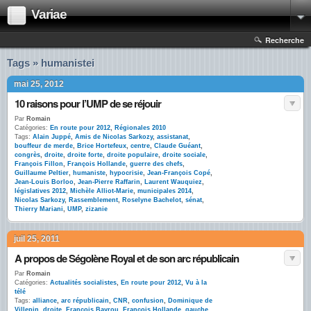
Variae
Recherche
Tags » humanistei
mai 25, 2012
10 raisons pour l’UMP de se réjouir
Par
Romain
Catégories:
En route pour 2012
,
Régionales 2010
Tags:
Alain Juppé
,
Amis de Nicolas Sarkozy
,
assistanat
,
bouffeur de merde
,
Brice Hortefeux
,
centre
,
Claude Guéant
,
congrès
,
droite
,
droite forte
,
droite populaire
,
droite sociale
,
François Fillon
,
François Hollande
,
guerre des chefs
,
Guillaume Peltier
,
humaniste
,
hypocrisie
,
Jean-François Copé
,
Jean-Louis Borloo
,
Jean-Pierre Raffarin
,
Laurent Wauquiez
,
législatives 2012
,
Michèle Alliot-Marie
,
municipales 2014
,
Nicolas Sarkozy
,
Rassemblement
,
Roselyne Bachelot
,
sénat
,
Thierry Mariani
,
UMP
,
zizanie
juil 25, 2011
A propos de Ségolène Royal et de son arc républicain
Par
Romain
Catégories:
Actualités socialistes
,
En route pour 2012
,
Vu à la
télé
Tags:
alliance
,
arc républicain
,
CNR
,
confusion
,
Dominique de
Villepin
,
droite
,
François Bayrou
,
François Hollande
,
gauche
,