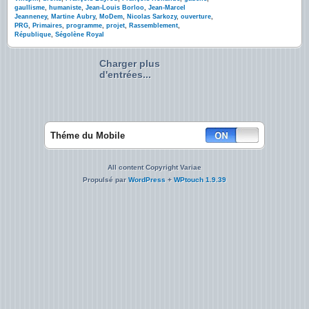
gaullisme
,
humaniste
,
Jean-Louis Borloo
,
Jean-Marcel
Jeanneney
,
Martine Aubry
,
MoDem
,
Nicolas Sarkozy
,
ouverture
,
PRG
,
Primaires
,
programme
,
projet
,
Rassemblement
,
République
,
Ségolène Royal
Charger plus
d'entrées...
Théme du Mobile
All content Copyright Variae
Propulsé par
WordPress
+
WPtouch 1.9.39