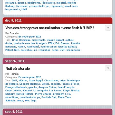
Hollande
,
gauche
,
hégémonie
,
législatives
,
majorité
,
Nicolas
Sarkozy
,
Parlement
,
présidentielle
,
ps
,
régionales
,
sénat
,
tous
les pouvoirs
,
UMP
déc 9, 2011
Vote des étrangers et naturalisation : vente flash à l’UMP !
Par
Romain
Catégories:
En route pour 2012
Tags:
Brice Hortefeux
,
citoyenneté
,
Claude Guéant
,
culture
,
droite
,
droite de vote des étrangers
,
EELV
,
Eric Besson
,
identité
nationale
,
nation
,
nationalité
,
naturalisation
,
Nicolas Sarkozy
,
Patrick Weil
,
préfecture
,
ps
,
régulation
,
sénat
,
UMP
,
xénophobie
sept 26, 2011
Nuit sénatoriale
Par
Romain
Catégories:
En route pour 2012
Tags:
2012
,
affaires
,
Alain Juppé
,
Clearstream
,
crise
,
Dominique
de Villepin
,
Edouard Balladur
,
Elysée
,
enquête
,
François Fillon
,
François Hollande
,
gauche
,
Jacques Chirac
,
Jean-François
Copé
,
Justice
,
Karachi
,
La conquête
,
Les fauves
,
Libye
,
Nicolas
Sarkozy
,
Patrick Rotman
,
Pierre Charon
,
président de la
république
,
présidentielle
,
ps
,
Rachida Dati
,
Rama Yade
,
Sarkozie
,
sénat
,
Yves Jego
sept 4, 2011