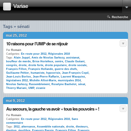
Variae
Recherche
Tags » sénati
mai 25, 2012
10 raisons pour l’UMP de se réjouir
Par
Romain
Catégories:
En route pour 2012
,
Régionales 2010
Tags:
Alain Juppé
,
Amis de Nicolas Sarkozy
,
assistanat
,
bouffeur de merde
,
Brice Hortefeux
,
centre
,
Claude Guéant
,
congrès
,
droite
,
droite forte
,
droite populaire
,
droite sociale
,
François Fillon
,
François Hollande
,
guerre des chefs
,
Guillaume Peltier
,
humaniste
,
hypocrisie
,
Jean-François Copé
,
Jean-Louis Borloo
,
Jean-Pierre Raffarin
,
Laurent Wauquiez
,
législatives 2012
,
Michèle Alliot-Marie
,
municipales 2014
,
Nicolas Sarkozy
,
Rassemblement
,
Roselyne Bachelot
,
sénat
,
Thierry Mariani
,
UMP
,
zizanie
mai 9, 2012
Au secours, la gauche va avoir « tous les pouvoirs » !
Par
Romain
Catégories:
En route pour 2012
,
Régionales 2010
,
Sans
commentaire
Tags:
2012
,
alternance
,
Assemblée nationale
,
droite
,
électeurs
,
élection
,
équilibre
,
François Baroin
,
François Fillon
,
François