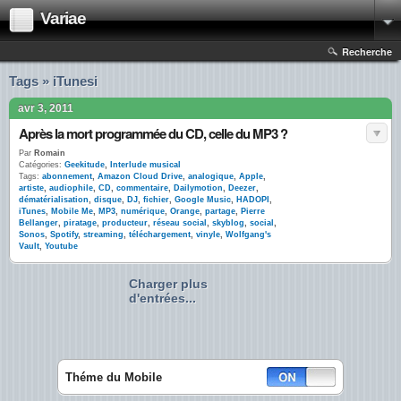
Variae
Recherche
Tags » iTunesi
avr 3, 2011
Après la mort programmée du CD, celle du MP3 ?
Par
Romain
Catégories:
Geekitude
,
Interlude musical
Tags:
abonnement
,
Amazon Cloud Drive
,
analogique
,
Apple
,
artiste
,
audiophile
,
CD
,
commentaire
,
Dailymotion
,
Deezer
,
dématérialisation
,
disque
,
DJ
,
fichier
,
Google Music
,
HADOPI
,
iTunes
,
Mobile Me
,
MP3
,
numérique
,
Orange
,
partage
,
Pierre
Bellanger
,
piratage
,
producteur
,
réseau social
,
skyblog
,
social
,
Sonos
,
Spotify
,
streaming
,
téléchargement
,
vinyle
,
Wolfgang's
Vault
,
Youtube
Charger plus
d'entrées...
Théme du Mobile