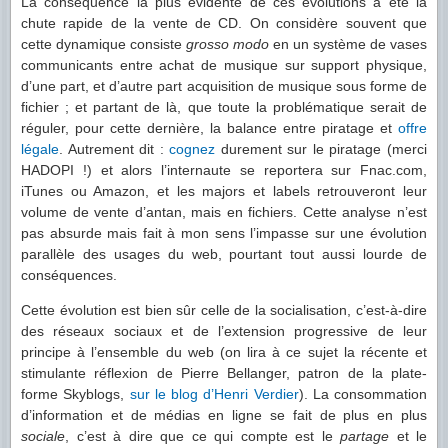
La conséquence la plus évidente de ces évolutions a été la
chute rapide de la vente de CD. On considère souvent que
cette dynamique consiste
grosso modo
en un système de vases
communicants entre achat de musique sur support physique,
d’une part, et d’autre part acquisition de musique sous forme de
fichier ; et partant de là, que toute la problématique serait de
réguler, pour cette dernière, la balance entre piratage et
offre
légale
. Autrement dit :
cognez
durement sur le piratage (merci
HADOPI !) et alors l’internaute se reportera sur Fnac.com,
iTunes ou Amazon, et les majors et labels retrouveront leur
volume de vente d’antan, mais en fichiers. Cette analyse n’est
pas absurde mais fait à mon sens l’impasse sur une évolution
parallèle des usages du web, pourtant tout aussi lourde de
conséquences.
Cette évolution est bien sûr celle de la socialisation, c’est-à-dire
des réseaux sociaux et de l’extension progressive de leur
principe à l’ensemble du web (on lira à ce sujet la récente et
stimulante réflexion de Pierre Bellanger, patron de la plate-
forme Skyblogs,
sur le blog d’Henri Verdier
). La consommation
d’information et de médias en ligne se fait de plus en plus
sociale
, c’est à dire que ce qui compte est le
partage
et le