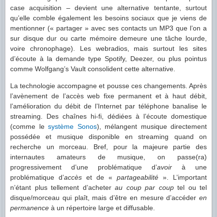
case acquisition – devient une alternative tentante, surtout
qu’elle comble également les besoins sociaux que je viens de
mentionner (« partager » avec ses contacts un MP3 que l’on a
sur disque dur ou carte mémoire demeure une tâche lourde,
voire chronophage). Les webradios, mais surtout les sites
d’écoute à la demande type Spotify, Deezer, ou plus pointus
comme Wolfgang’s Vault consolident cette alternative.
La technologie accompagne et pousse ces changements. Après
l’avènement de l’accès web fixe permanent et à haut débit,
l’amélioration du débit de l’Internet par téléphone banalise le
streaming. Des chaînes hi-fi, dédiées à l’écoute domestique
(comme le
système
Sonos
), mélangent musique directement
possédée et musique disponible en streaming quand on
recherche un morceau. Bref, pour la majeure partie des
internautes amateurs de musique, on passe(ra)
progressivement d’une problématique d’
avoir
à une
problématique d’
accès
et de «
partageabilité
». L’important
n’étant plus tellement d’acheter
au coup par coup
tel ou tel
disque/morceau qui plaît, mais d’être en mesure d’accéder
en
permanence
à un répertoire large et diffusable.