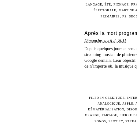
LANGAGE
,
ÉTÉ
,
FICHAGE
,
FR
ÉLECTORALE
,
MARTINE 
PRIMAIRES
,
PS
,
SEC
Après la mort progr
Dimanche, avril 3, 2011
Depuis quelques jours et semai
streaming musical de plusieur
Google demain. Leur objectif s
de n’importe où, la musique qu’
FILED IN
GEEKITUDE
,
INTE
ANALOGIQUE
,
APPLE
,
DÉMATÉRIALISATION
,
DISQ
ORANGE
,
PARTAGE
,
PIERRE B
SONOS
,
SPOTIFY
,
STREA