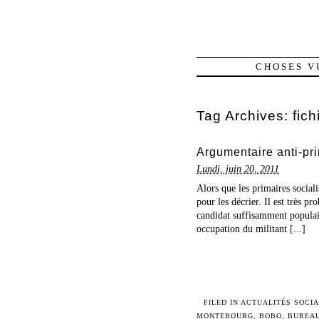
CHOSES V
Tag Archives:
fich
Argumentaire anti-pr
Lundi, juin 20, 2011
Alors que les primaires sociali
pour les décrier. Il est très p
candidat suffisamment populair
occupation du militant [...]
FILED IN
ACTUALITÉS SOCIA
MONTEBOURG
,
BOBO
,
BUREAU