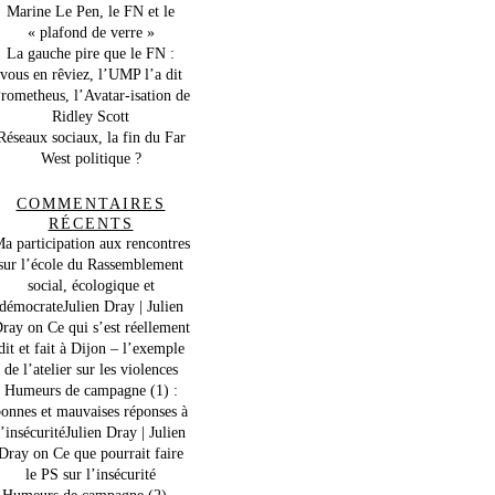
Marine Le Pen, le FN et le
« plafond de verre »
La gauche pire que le FN :
vous en rêviez, l’UMP l’a dit
rometheus, l’Avatar-isation de
Ridley Scott
Réseaux sociaux, la fin du Far
West politique ?
COMMENTAIRES
RÉCENTS
a participation aux rencontres
sur l’école du Rassemblement
social, écologique et
démocrateJulien Dray | Julien
ray
on
Ce qui s’est réellement
dit et fait à Dijon – l’exemple
de l’atelier sur les violences
Humeurs de campagne (1) :
onnes et mauvaises réponses à
l’insécuritéJulien Dray | Julien
Dray
on
Ce que pourrait faire
le PS sur l’insécurité
Humeurs de campagne (2) –