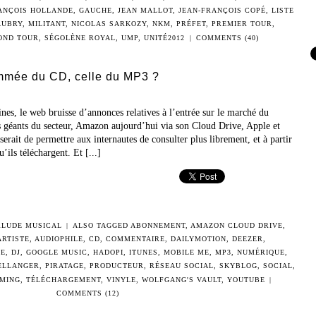
ANÇOIS HOLLANDE
,
GAUCHE
,
JEAN MALLOT
,
JEAN-FRANÇOIS COPÉ
,
LISTE
AUBRY
,
MILITANT
,
NICOLAS SARKOZY
,
NKM
,
PRÉFET
,
PREMIER TOUR
,
OND TOUR
,
SÉGOLÈNE ROYAL
,
UMP
,
UNITÉ2012
|
COMMENTS (40)
ammée du CD, celle du MP3 ?
nes, le web bruisse d’annonces relatives à l’entrée sur le marché du
s géants du secteur, Amazon aujourd’hui via son Cloud Drive, Apple et
erait de permettre aux internautes de consulter plus librement, et à partir
ils téléchargent. Et [...]
RLUDE MUSICAL
|
ALSO TAGGED
ABONNEMENT
,
AMAZON CLOUD DRIVE
,
ARTISTE
,
AUDIOPHILE
,
CD
,
COMMENTAIRE
,
DAILYMOTION
,
DEEZER
,
UE
,
DJ
,
GOOGLE MUSIC
,
HADOPI
,
ITUNES
,
MOBILE ME
,
MP3
,
NUMÉRIQUE
,
ELLANGER
,
PIRATAGE
,
PRODUCTEUR
,
RÉSEAU SOCIAL
,
SKYBLOG
,
SOCIAL
,
MING
,
TÉLÉCHARGEMENT
,
VINYLE
,
WOLFGANG'S VAULT
,
YOUTUBE
|
COMMENTS (12)