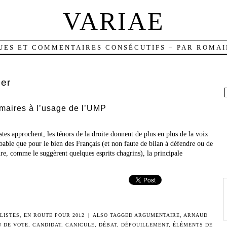
VARIAE
UES ET COMMENTAIRES CONSÉCUTIFS – PAR ROMAI
ier
imaires à l’usage de l’UMP
stes approchent, les ténors de la droite donnent de plus en plus de la voix
robable que pour le bien des Français (et non faute de bilan à défendre ou de
e, comme le suggèrent quelques esprits chagrins), la principale
LISTES
,
EN ROUTE POUR 2012
|
ALSO TAGGED
ARGUMENTAIRE
,
ARNAUD
 DE VOTE
,
CANDIDAT
,
CANICULE
,
DÉBAT
,
DÉPOUILLEMENT
,
ÉLÉMENTS DE