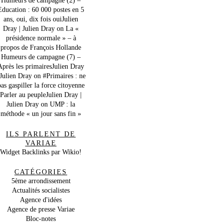
Education : 60 000 postes en 5
ans, oui, dix fois ouiJulien
Dray | Julien Dray
on
La «
présidence normale » – à
propos de François Hollande
Humeurs de campagne (7) –
Après les primairesJulien Dray
 Julien Dray
on
#Primaires : ne
as gaspiller la force citoyenne
Parler au peupleJulien Dray |
Julien Dray
on
UMP : la
méthode « un jour sans fin »
ILS PARLENT DE
VARIAE
Widget Backlinks par Wikio!
CATÉGORIES
5ème arrondissement
Actualités socialistes
Agence d'idées
Agence de presse Variae
Bloc-notes