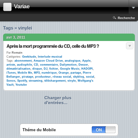
Variae
Recherche
Tags » vinylei
avr 3, 2011
Après la mort programmée du CD, celle du MP3 ?
Par
Romain
Catégories:
Geekitude
,
Interlude musical
Tags:
abonnement
,
Amazon Cloud Drive
,
analogique
,
Apple
,
artiste
,
audiophile
,
CD
,
commentaire
,
Dailymotion
,
Deezer
,
dématérialisation
,
disque
,
DJ
,
fichier
,
Google Music
,
HADOPI
,
iTunes
,
Mobile Me
,
MP3
,
numérique
,
Orange
,
partage
,
Pierre
Bellanger
,
piratage
,
producteur
,
réseau social
,
skyblog
,
social
,
Sonos
,
Spotify
,
streaming
,
téléchargement
,
vinyle
,
Wolfgang's
Vault
,
Youtube
Charger plus
d'entrées...
Théme du Mobile