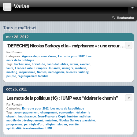
Variae
Recherche
Tags » maîtrisei
mar 28, 2012
[DEPECHE] Nicolas Sarkozy et la « méprisance » : une erreur pédagogique à destination des immigrés
Par
Romain
Catégories:
Agence de presse Variae
,
En route pour 2012
,
Les
mots de la politique
Tags:
barbarisme
,
bravitude
,
candidat
,
élites
,
erreur
,
examen
,
faute
,
France Forte
,
François Hollande
,
immigré
,
maîtrise
,
meeting
,
méprisance
,
Nantes
,
néologisme
,
Nicolas Sarkozy
,
peuple
,
regroupement familial
oct 26, 2011
Les mots de la politique (16) : l’UMP veut “éclairer le chemin”
Par
Romain
Catégories:
En route pour 2012
,
Les mots de la politique
Tags:
accompagnement
,
changement
,
convention
,
éclairer le
chemin
,
impuissance
,
Jean-François Copé
,
lumière
,
maîtrise
,
modèle de développement
,
mutation
,
Nicolas Sarkozy
,
passivité
,
programme
,
ps
,
règle d'or
,
religion
,
slogan
,
société
,
spiritualité
,
transformation
,
UMP