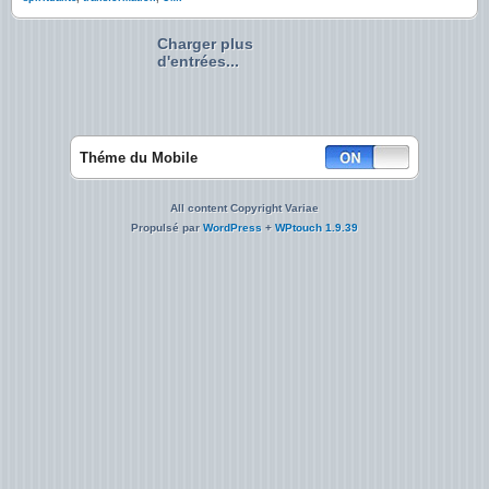
Charger plus
d'entrées...
Théme du Mobile
All content Copyright Variae
Propulsé par
WordPress
+
WPtouch 1.9.39