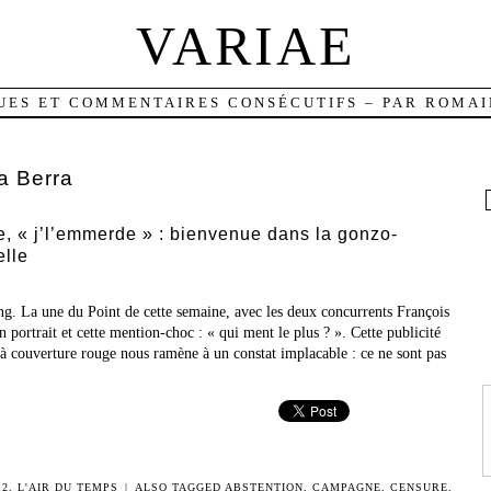
VARIAE
UES ET COMMENTAIRES CONSÉCUTIFS – PAR ROMAI
a Berra
, « j’l’emmerde » : bienvenue dans la gonzo-
elle
ong. La une du Point de cette semaine, avec les deux concurrents François
 portrait et cette mention-choc : « qui ment le plus ? ». Cette publicité
à couverture rouge nous ramène à un constat implacable : ce ne sont pas
12
,
L'AIR DU TEMPS
|
ALSO TAGGED
ABSTENTION
,
CAMPAGNE
,
CENSURE
,