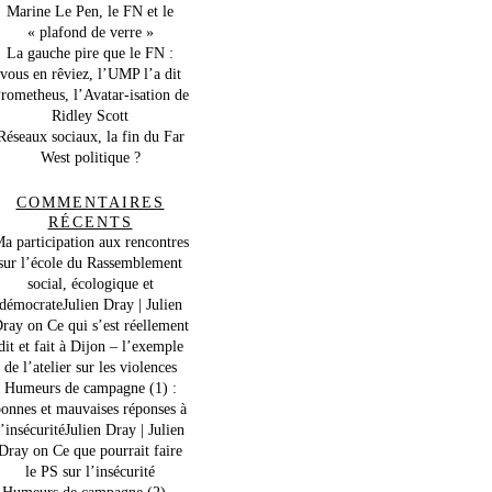
Marine Le Pen, le FN et le
« plafond de verre »
La gauche pire que le FN :
vous en rêviez, l’UMP l’a dit
rometheus, l’Avatar-isation de
Ridley Scott
Réseaux sociaux, la fin du Far
West politique ?
COMMENTAIRES
RÉCENTS
a participation aux rencontres
sur l’école du Rassemblement
social, écologique et
démocrateJulien Dray | Julien
ray
on
Ce qui s’est réellement
dit et fait à Dijon – l’exemple
de l’atelier sur les violences
Humeurs de campagne (1) :
onnes et mauvaises réponses à
l’insécuritéJulien Dray | Julien
Dray
on
Ce que pourrait faire
le PS sur l’insécurité
Humeurs de campagne (2) –