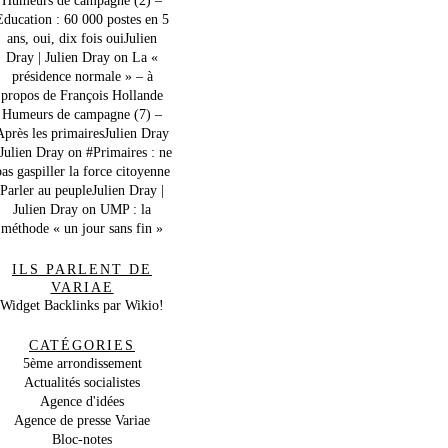
Education : 60 000 postes en 5
ans, oui, dix fois ouiJulien
Dray | Julien Dray
on
La «
présidence normale » – à
propos de François Hollande
Humeurs de campagne (7) –
Après les primairesJulien Dray
 Julien Dray
on
#Primaires : ne
as gaspiller la force citoyenne
Parler au peupleJulien Dray |
Julien Dray
on
UMP : la
méthode « un jour sans fin »
ILS PARLENT DE
VARIAE
Widget Backlinks par Wikio!
CATÉGORIES
5ème arrondissement
Actualités socialistes
Agence d'idées
Agence de presse Variae
Bloc-notes