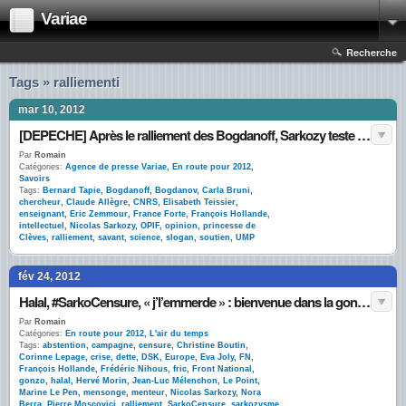
Variae
Recherche
Tags » ralliementi
mar 10, 2012
[DEPECHE] Après le ralliement des Bogdanoff, Sarkozy teste « la science forte »
Par
Romain
Catégories:
Agence de presse Variae
,
En route pour 2012
,
Savoirs
Tags:
Bernard Tapie
,
Bogdanoff
,
Bogdanov
,
Carla Bruni
,
chercheur
,
Claude Allègre
,
CNRS
,
Elisabeth Teissier
,
enseignant
,
Eric Zemmour
,
France Forte
,
François Hollande
,
intellectuel
,
Nicolas Sarkozy
,
OPIF
,
opinion
,
princesse de
Clèves
,
ralliement
,
savant
,
science
,
slogan
,
soutien
,
UMP
fév 24, 2012
Halal, #SarkoCensure, « j’l’emmerde » : bienvenue dans la gonzo-campagne présidentielle
Par
Romain
Catégories:
En route pour 2012
,
L'air du temps
Tags:
abstention
,
campagne
,
censure
,
Christine Boutin
,
Corinne Lepage
,
crise
,
dette
,
DSK
,
Europe
,
Eva Joly
,
FN
,
François Hollande
,
Frédéric Nihous
,
fric
,
Front National
,
gonzo
,
halal
,
Hervé Morin
,
Jean-Luc Mélenchon
,
Le Point
,
Marine Le Pen
,
mensonge
,
menteur
,
Nicolas Sarkozy
,
Nora
Berra
,
Pierre Moscovici
,
ralliement
,
SarkoCensure
,
sarkozysme
,