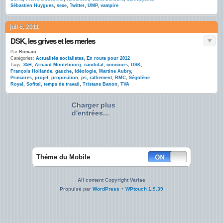
Sébastien Huygues
,
sexe
,
Twitter
,
UMP
,
vampire
juil 6, 2011
DSK, les grives et les merles
Par
Romain
Catégories:
Actualités socialistes
,
En route pour 2012
Tags:
35H
,
Arnaud Montebourg
,
candidat
,
concours
,
DSK
,
François Hollande
,
gauche
,
Idéologie
,
Martine Aubry
,
Primaires
,
projet
,
proposition
,
ps
,
ralliement
,
RMC
,
Ségolène
Royal
,
Sofitel
,
temps de travail
,
Tristane Banon
,
TVA
Charger plus
d'entrées...
Théme du Mobile
All content Copyright Variae
Propulsé par
WordPress
+
WPtouch 1.9.39