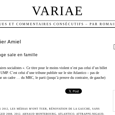
VARIAE
UES ET COMMENTAIRES CONSÉCUTIFS – PAR ROMAI
ier Amiel
nge sale en famille
res socialistes ». Ce titre pour le moins violent n’est pas celui d’un billet
 UMP. C’est celui d’une tribune publiée sur le site Atlantico – pas de
par un cadre … du MRC, le parti (jusqu’à preuve du contraire, de gauche)
 2012
,
LES MÉDIAS M'ONT TUER
,
RÉNOVATION DE LA GAUCHE
,
SANS
GGED
2008
,
2012
,
ARNAUD MONTEBOURG
,
ATLANTICO
,
ATTRAPPE-NIGAUD
,