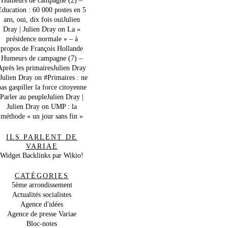
Education : 60 000 postes en 5
ans, oui, dix fois ouiJulien
Dray | Julien Dray
on
La «
présidence normale » – à
propos de François Hollande
Humeurs de campagne (7) –
Après les primairesJulien Dray
 Julien Dray
on
#Primaires : ne
as gaspiller la force citoyenne
Parler au peupleJulien Dray |
Julien Dray
on
UMP : la
méthode « un jour sans fin »
ILS PARLENT DE
VARIAE
Widget Backlinks par Wikio!
CATÉGORIES
5ème arrondissement
Actualités socialistes
Agence d'idées
Agence de presse Variae
Bloc-notes