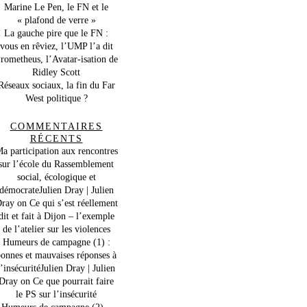
Marine Le Pen, le FN et le
« plafond de verre »
La gauche pire que le FN :
vous en rêviez, l’UMP l’a dit
rometheus, l’Avatar-isation de
Ridley Scott
Réseaux sociaux, la fin du Far
West politique ?
COMMENTAIRES
RÉCENTS
a participation aux rencontres
sur l’école du Rassemblement
social, écologique et
démocrateJulien Dray | Julien
ray
on
Ce qui s’est réellement
dit et fait à Dijon – l’exemple
de l’atelier sur les violences
Humeurs de campagne (1) :
onnes et mauvaises réponses à
l’insécuritéJulien Dray | Julien
Dray
on
Ce que pourrait faire
le PS sur l’insécurité
Humeurs de campagne (2) –