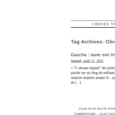
CHOSES V
Tag Archives:
Oliv
Gauche : laver son li
Samedi, août 13, 2011
« “L’attrape-nigaud” des primai
pioché sur un blog de militant
surprise majeure jusque là – 
de [...]
FILED IN
EN ROUTE POUR
COMMENTAIRE
|
ALSO TA