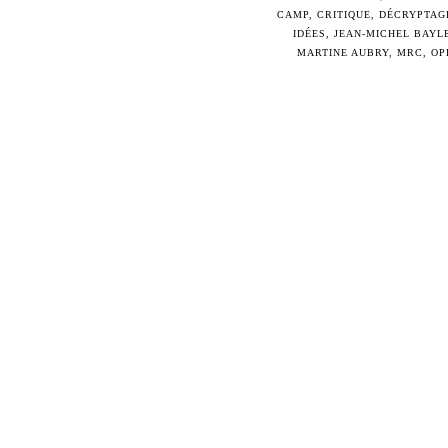
CAMP
,
CRITIQUE
,
DÉCRYPTAG
IDÉES
,
JEAN-MICHEL BAYL
MARTINE AUBRY
,
MRC
,
OP