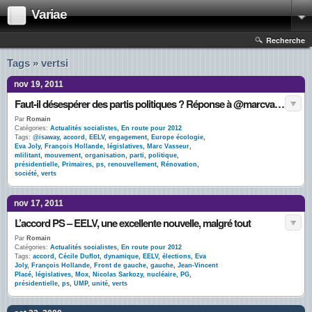
Variae
Recherche
Tags » vertsi
nov 19, 2011
Faut-il désespérer des partis politiques ? Réponse à @marcvasseur et @isaway
Par
Romain
Catégories:
Actualités socialistes
,
En route pour 2012
Tags:
@isaway
,
accord
,
EELV
,
engagement
,
Europe écologie
,
Eva Joly
,
François Hollande
,
législatives
,
Marc Vasseur
,
mlilitant
,
mouvement
,
organisation
,
parti
,
politique
,
présidentielle
,
Primaires
,
ps
,
renouvellement
,
Rénovation
,
société
,
verts
nov 17, 2011
L’accord PS – EELV, une excellente nouvelle, malgré tout
Par
Romain
Catégories:
Actualités socialistes
,
En route pour 2012
Tags:
accord
,
Cécile Duflot
,
dynamique
,
EELV
,
élections
,
Eva
Joly
,
François Hollande
,
Front de gauche
,
gauche
,
Jean-Vincent
Placé
,
législatives
,
Mox
,
Nicolas Sarkozy
,
nucléaire
,
PG
,
présidentielle
,
ps
,
UMP
,
unité
,
verts