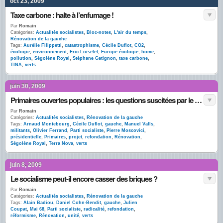
oct 23, 2009
Taxe carbone : halte à l’enfumage !
Par
Romain
Catégories:
Actualités socialistes
,
Bloc-notes
,
L'air du temps
,
Rénovation de la gauche
Tags:
Aurélie Filippetti
,
catastrophisme
,
Cécile Duflot
,
CO2
,
écologie
,
environnement
,
Eric Loiselet
,
Europe écologie
,
home
,
pollution
,
Ségolène Royal
,
Stéphane Gatignon
,
taxe carbone
,
TINA
,
verts
juin 30, 2009
Primaires ouvertes populaires : les questions suscitées par le rapport Montebourg/Ferrand
Par
Romain
Catégories:
Actualités socialistes
,
Rénovation de la gauche
Tags:
Arnaud Montebourg
,
Cécile Duflot
,
gauche
,
Manuel Valls
,
militants
,
Olivier Ferrand
,
Parti socialiste
,
Pierre Moscovici
,
présidentielle
,
Primaires
,
projet
,
refondation
,
Rénovation
,
Ségolène Royal
,
Terra Nova
,
verts
juin 8, 2009
Le socialisme peut-il encore casser des briques ?
Par
Romain
Catégories:
Actualités socialistes
,
Rénovation de la gauche
Tags:
Alain Badiou
,
Daniel Cohn-Bendit
,
gauche
,
Julien
Coupat
,
Mai 68
,
Parti socialiste
,
radicalité
,
refondation
,
réformisme
,
Rénovation
,
unité
,
verts