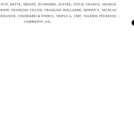
FICIT
,
DETTE
,
DROITE
,
ÉCONOMIE
,
ELYSÉE
,
FITCH
,
FRANCE
,
FRANCK
AROIN
,
FRANÇOIS FILLON
,
FRANÇOIS HOLLANDE
,
MOODY'S
,
NICOLAS
,
RIGUEUR
,
STANDARD & POOR'S
,
TRIPLE A
,
UMP
,
VALÉRIE PÉCRESSE
|
COMMENTS (33)