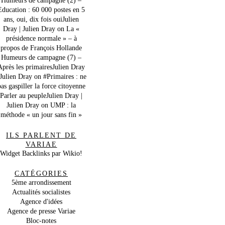
Education : 60 000 postes en 5
ans, oui, dix fois ouiJulien
Dray | Julien Dray
on
La «
présidence normale » – à
propos de François Hollande
Humeurs de campagne (7) –
Après les primairesJulien Dray
 Julien Dray
on
#Primaires : ne
as gaspiller la force citoyenne
Parler au peupleJulien Dray |
Julien Dray
on
UMP : la
méthode « un jour sans fin »
ILS PARLENT DE
VARIAE
Widget Backlinks par Wikio!
CATÉGORIES
5ème arrondissement
Actualités socialistes
Agence d'idées
Agence de presse Variae
Bloc-notes