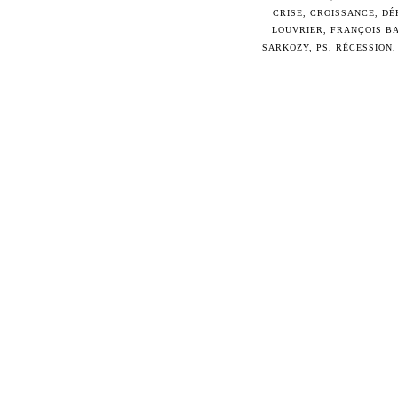
CRISE
,
CROISSANCE
,
DÉ
LOUVRIER
,
FRANÇOIS B
SARKOZY
,
PS
,
RÉCESSION