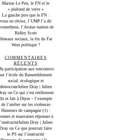
Marine Le Pen, le FN et le
« plafond de verre »
La gauche pire que le FN :
vous en rêviez, l’UMP l’a dit
rometheus, l’Avatar-isation de
Ridley Scott
Réseaux sociaux, la fin du Far
West politique ?
COMMENTAIRES
RÉCENTS
a participation aux rencontres
sur l’école du Rassemblement
social, écologique et
démocrateJulien Dray | Julien
ray
on
Ce qui s’est réellement
dit et fait à Dijon – l’exemple
de l’atelier sur les violences
Humeurs de campagne (1) :
onnes et mauvaises réponses à
l’insécuritéJulien Dray | Julien
Dray
on
Ce que pourrait faire
le PS sur l’insécurité
Humeurs de campagne (2) –