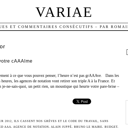
VARIAE
UES ET COMMENTAIRES CONSÉCUTIFS – PAR ROMAI
or
votre cAAAlme
ement à ce que vous pouvez penser, l’heure n’est pas grAAAve. Dans les
 heures, les agences de notation vont retirer son triple A à la France. Et
n je-ne-sais-quoi, un petit rien, un moustique qui heurte votre pare-brise –
UR 2012
,
ILS CASSENT NOS GRÈVES ET LE CODE DU TRAVAIL
,
SANS
ED
AAA
,
AGENCE DE NOTATION
,
ALAIN JUPPÉ
,
BRUNO LE MAIRE
,
BUDGET
,