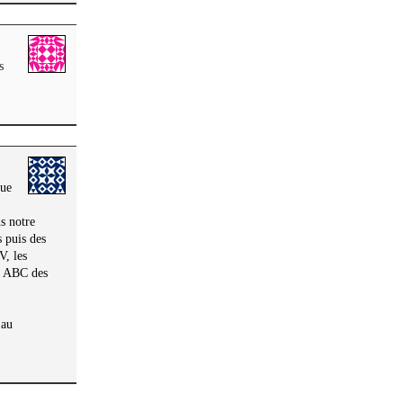
s
que
s notre
 puis des
V, les
on ABC des
 au