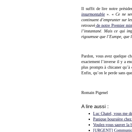
Il suffit de lire notre prési
insurmontable
». «
Ce ne ser
continuent d’emprunter sur le
retrouvé
de notre Premier min
l’instantané. Mais ce qui imp
rigoureuse que l’Europe, que 
Pardon, vous avez quelque cho
exactement l’inverse il y a en
plus prompts à chicaner qu’à c
Enfin, qu’on le perde sans qu
Romain Pigenel
A lire aussi :
Luc Chatel, vous me d
Panique boursière che
Voulez-vous sauver la 
[URGENT] Communiqué 