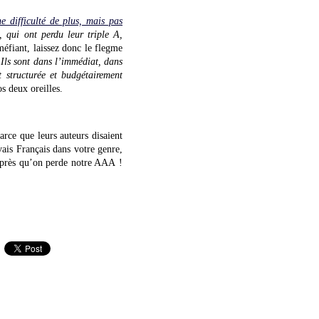
ne difficulté de plus, mais pas
, qui ont perdu leur triple A,
méfiant, laissez donc le flegme
 Ils sont dans l’immédiat, dans
t structurée et budgétairement
s deux oreilles.
parce que leurs auteurs disaient
vais Français dans votre genre,
après qu’on perde notre AAA !