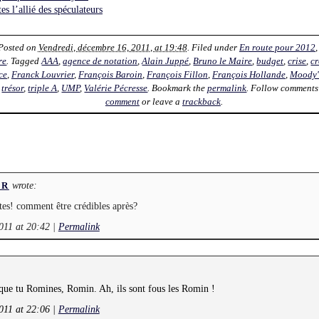
es l’allié des spéculateurs
 Posted on
Vendredi, décembre 16, 2011, at 19:48
. Filed under
En route pour 2012
re
. Tagged
AAA
,
agence de notation
,
Alain Juppé
,
Bruno le Maire
,
budget
,
crise
,
c
ce
,
Franck Louvrier
,
François Baroin
,
François Fillon
,
François Hollande
,
Moody'
,
trésor
,
triple A
,
UMP
,
Valérie Pécresse
. Bookmark the
permalink
. Follow comments
comment
or leave a
trackback
.
wrote:
ER
tes! comment être crédibles après?
011 at 20:42
|
Permalink
 que tu Romines, Romin. Ah, ils sont fous les Romin !
011 at 22:06
|
Permalink