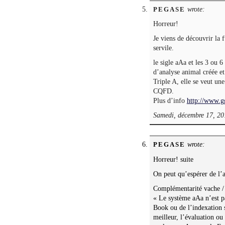
wrote:
PEGASE
Horreur!
Je viens de découvrir la 
servile.
le sigle aAa et les 3 ou 
d’analyse animal créée 
Triple A, elle se veut un
CQFD.
Plus d’info
http://www.gg
Samedi, décembre 17, 20
wrote:
PEGASE
Horreur! suite
On peut qu’espérer de 
Complémentarité vache /
« Le système aAa n’est pa
Book ou de l’indexation s
meilleur, l’évaluation ou