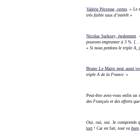
Valérie Pécresse, certes
. «
Le t
très faible taux d’intérêt
»
Nicolas Sarkozy, également
.
pouvons emprunter à 3 %
. [
«
Si nous perdons le triple A, 
Bruno Le Maire peut aussi vo
triple A de la France
. »
Peut-être avez-vous enfin un
des Français et des efforts qu
Oui, oui, oui. Je comprends q
tort
! Car en fait,
tout va
bien