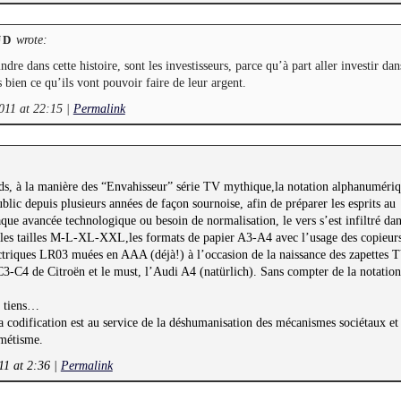
wrote:
UD
ndre dans cette histoire, sont les investisseurs, parce qu’à part aller investir dan
s bien ce qu’ils vont pouvoir faire de leur argent.
011 at 22:15
|
Permalink
s, à la manière des “Envahisseur” série TV mythique,la notation alphanuméri
blic depuis plusieurs années de façon sournoise, afin de préparer les esprits au
e avancée technologique ou besoin de normalisation, le vers s’est infiltré dan
les tailles M-L-XL-XXL,les formats de papier A3-A4 avec l’usage des copieurs
ctriques LR03 muées en AAA (déjà!) à l’occasion de la naissance des zapettes T
C3-C4 de Citroën et le must, l’Audi A4 (natürlich). Sans compter de la notati
s tiens…
a codification est au service de la déshumanisation des mécanismes sociétaux et
rmétisme.
11 at 2:36
|
Permalink