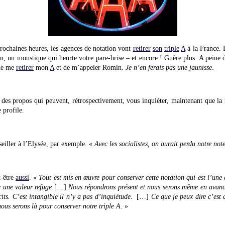
prochaines heures, les agences de notation vont
retirer
son
triple
A
à la France. E
ien, un moustique qui heurte votre pare-brise – et encore ! Guère plus. A pein
 de me
retirer
mon
A
et de m’appeler Romin.
Je n’en ferais pas une jaunisse
.
u des propos qui peuvent, rétrospectivement, vous inquiéter, maintenant que la 
 profile.
seiller à l’Elysée, par exemple. «
Avec les socialistes, on aurait perdu notre no
t-être
aussi
. «
Tout est mis en œuvre pour conserver cette notation qui est l’une
e une valeur refuge
[…]
Nous répondrons présent et nous serons même en avanc
cits. C’est intangible il n’y a pas d’inquiétude.
[…]
Ce que je peux dire c’est 
nous serons là pour conserver notre triple A.
»