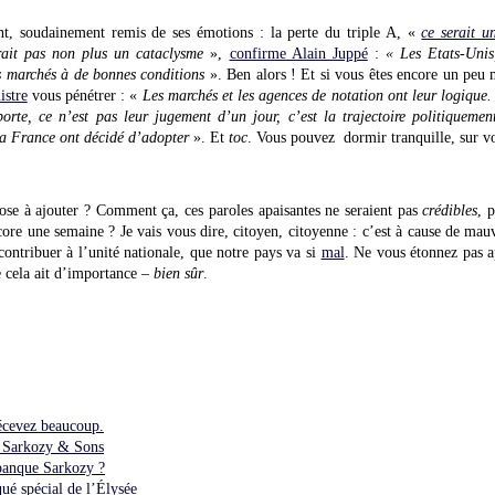
dent, soudainement remis de ses émotions : la perte du triple A, «
ce serait u
ait pas non plus un cataclysme
»,
confirme Alain Juppé
:
« Les Etats-Unis
s marchés à de bonnes conditions
». Ben alors ! Et si vous êtes encore un peu 
istre
vous pénétrer : «
Les marchés et les agences de notation ont leur logique.
orte, ce n’est pas leur jugement d’un jour, c’est la trajectoire politiquemen
la France ont décidé d’adopter
». Et
toc
. Vous pouvez dormir tranquille, sur vo
se à ajouter ? Comment ça, ces paroles apaisantes ne seraient pas
crédibles
, 
core une semaine ? Je vais vous dire, citoyen, citoyenne : c’est à cause de mau
ontribuer à l’unité nationale, que notre pays va si
mal
. Ne vous étonnez pas 
e cela ait d’importance –
bien sûr
.
écevez beaucoup.
z Sarkozy & Sons
banque Sarkozy ?
spécial de l’Élysée