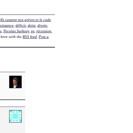
,
Ils cassent nos grèves et le code
roissance
,
déficit
,
dette
,
droite
,
s
,
Nicolas Sarkozy
,
ps
,
récession
,
 here with the
RSS feed
.
Post a