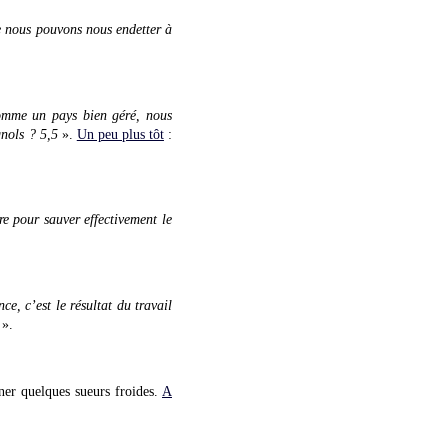
ue nous pouvons nous endetter à
omme un pays bien géré, nous
gnols ? 5,5
».
Un peu plus tôt
:
ire pour sauver effectivement le
ce, c’est le résultat du travail
».
ner quelques sueurs froides.
A