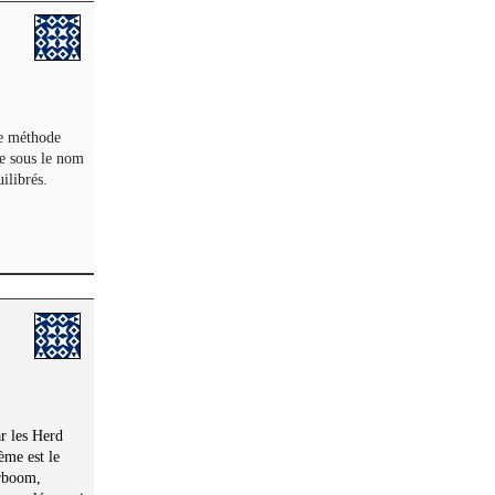
ne méthode
e sous le nom
ilibrés.
ar les Herd
ème est le
erboom,