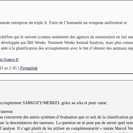
funeste entreprise du triple A. Faire de l’humanité un troupeau uniformisé et
6 chiffres qui le suivent (connus seulement des agences de notation)est en fait u
et développée par Bill Weeks. Nommée Weeks Animal Analysis, mais plus connu
e aide à la planification des accouplements avec le but d’obtenir des animaux équ
i-france.fr
11 at 2:45
|
Permalink
l’accouplement SARKOZY/MERKEL grâce au aAa et pour cause:
 taureau
s concurrent des autres systèmes d’évaluation que ce soit de la classification p
ur la descendances des taureaux. La question ne se pose pas de savoir quel syst
 l’analyse. Il s’agit plutôt de les utiliser en complémentarité » insiste Marcel V