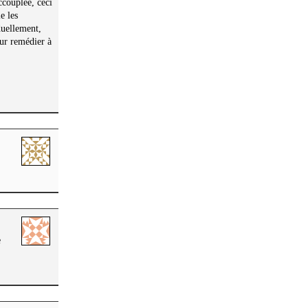
ccouplée, ceci
e les
duellement,
our remédier à
e