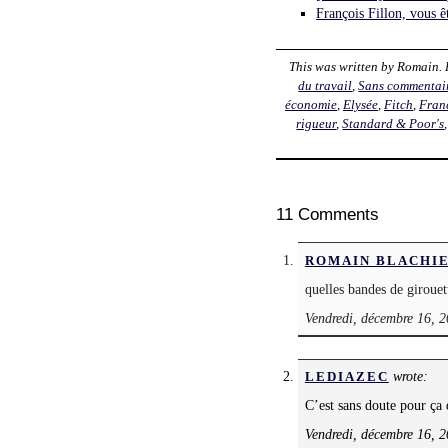
François Fillon, vous êt
This was written by
Romain
.
du travail
,
Sans commentai
économie
,
Elysée
,
Fitch
,
Fran
rigueur
,
Standard & Poor's
11 Comments
ROMAIN BLACHI
quelles bandes de girouet
Vendredi, décembre 16, 2
wrote:
LEDIAZEC
C’est sans doute pour ça
Vendredi, décembre 16, 2