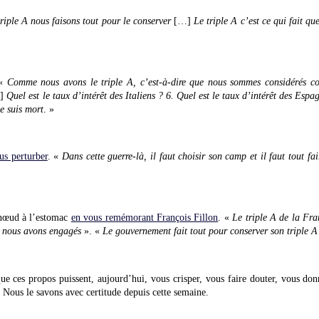
riple A nous faisons tout pour le conserver
[…]
Le triple A c’est ce qui fait q
 «
Comme nous avons le triple A, c’est-à-dire que nous sommes considérés c
…]
Quel est le taux d’intérêt des Italiens ? 6. Quel est le taux d’intérêt des Espa
je suis mort
. »
us perturber
. «
Dans cette guerre-là, il faut choisir son camp et il faut tout fa
 nœud à l’estomac
en vous remémorant François Fillon
. «
Le triple A de la Fran
e nous avons engagés
». «
Le gouvernement fait tout pour conserver son triple A
ue ces propos puissent, aujourd’hui, vous crisper, vous faire douter, vous don
. Nous le savons avec certitude depuis cette semaine.