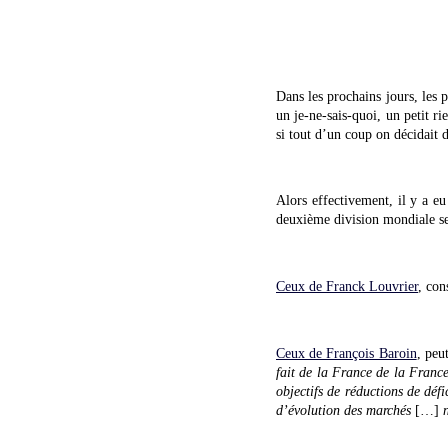
Dans les prochains jours, les 
un je-ne-sais-quoi, un petit r
si tout d’un coup on décidait
Alors effectivement, il y a e
deuxième division mondiale se
Ceux de Franck Louvrier
, con
Ceux de François Baroin
, peu
fait de la France de la Franc
objectifs de réductions de défi
d’évolution des marchés
[…]