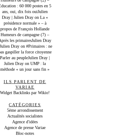
Education : 60 000 postes en 5
ans, oui, dix fois ouiJulien
Dray | Julien Dray
on
La «
présidence normale » – à
propos de François Hollande
Humeurs de campagne (7) –
Après les primairesJulien Dray
 Julien Dray
on
#Primaires : ne
as gaspiller la force citoyenne
Parler au peupleJulien Dray |
Julien Dray
on
UMP : la
méthode « un jour sans fin »
ILS PARLENT DE
VARIAE
Widget Backlinks par Wikio!
CATÉGORIES
5ème arrondissement
Actualités socialistes
Agence d'idées
Agence de presse Variae
Bloc-notes