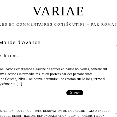
VARIAE
UES ET COMMENTAIRES CONSÉCUTIFS – PAR ROMAI
Monde d’Avance
es leçons
n. Avec l’émergence à gauche de forces en partie nouvelles, bénéficiant
ux élections intermédiaires, et/ou portées par des personnalités
de Gauche, NPA – on pouvait craindre une érosion sur le long terme du
ystème qui [...]
ISTES
,
EN ROUTE POUR 2012
,
RÉNOVATION DE LA GAUCHE
|
ALSO TAGGED
BOURG
,
BENOÎT HAMON
,
DÉMONDIALISATION
,
EELV
,
FRANÇOIS FILLON
,