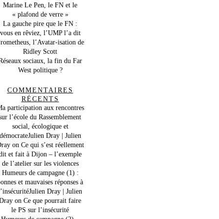
Marine Le Pen, le FN et le
« plafond de verre »
La gauche pire que le FN :
vous en rêviez, l’UMP l’a dit
rometheus, l’Avatar-isation de
Ridley Scott
Réseaux sociaux, la fin du Far
West politique ?
COMMENTAIRES
RÉCENTS
a participation aux rencontres
sur l’école du Rassemblement
social, écologique et
démocrateJulien Dray | Julien
ray
on
Ce qui s’est réellement
dit et fait à Dijon – l’exemple
de l’atelier sur les violences
Humeurs de campagne (1) :
onnes et mauvaises réponses à
l’insécuritéJulien Dray | Julien
Dray
on
Ce que pourrait faire
le PS sur l’insécurité
Humeurs de campagne (2) –