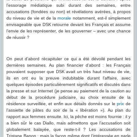
l’essorage médiatique subi durant des semaines, entre
accusations (fondées ou non) et révélations avérées, à propos
du niveau de vie et de la
morale
notamment, est-il simplement
envisageable que DSK retourne devant les Français et assume
l’envie de les représenter, de les gouverner – avec une chance
de réussir ?
On peut d’abord récapituler ce qui a été dévoilé pendant les
dernières semaines. Au plan financier d’abord : les Français
pouvaient supposer que DSK avait un très haut niveau de vie,
ils en ont eu la preuve indubitable durant l’affaire, avec
quelques épisodes particulièrement significatifs et discutés dans
la presse et sur Internet (je pense au paiement de la caution au
début de la procédure judiciaire, au choix ensuite de la
résidence surveillée, et enfin aux détails donnés sur le
prix
de
l’assiette de pâtes du soir de la « libération »). Au plan du
rapport aux femmes ensuite. Ici, la pêche est moins fournie : il y
a bien sûr le cas Diallo, mais admettons que l’accusation soit
globalement balayée, que reste-t-il ? Les accusations de
Tristane Banon ; mais la façon même dont l’intéressée en parle