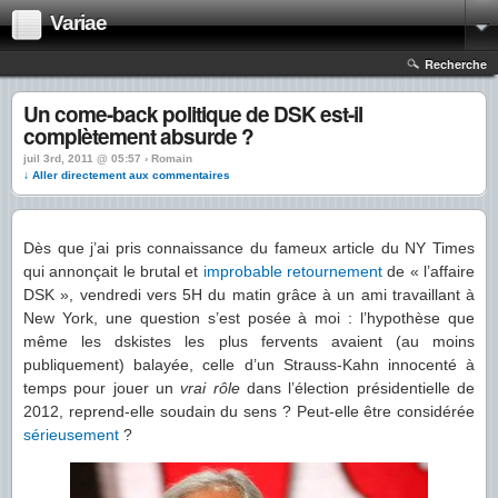
Variae
Recherche
Un come-back politique de DSK est-il
complètement absurde ?
juil 3rd, 2011 @ 05:57 › Romain
↓ Aller directement aux commentaires
Dès que j’ai pris connaissance du fameux article du NY Times
qui annonçait le brutal et
improbable
retournement
de « l’affaire
DSK », vendredi vers 5H du matin grâce à un ami travaillant à
New York, une question s’est posée à moi : l’hypothèse que
même les dskistes les plus fervents avaient (au moins
publiquement) balayée, celle d’un Strauss-Kahn innocenté à
temps pour jouer un
vrai rôle
dans l’élection présidentielle de
2012, reprend-elle soudain du sens ? Peut-elle être considérée
sérieusement
?