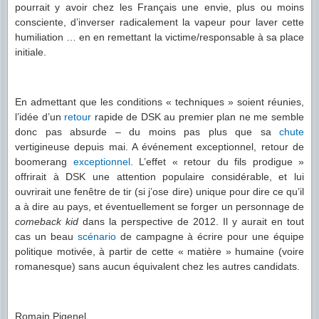
pourrait y avoir chez les Français une envie, plus ou moins
consciente, d’inverser radicalement la vapeur pour laver cette
humiliation … en en remettant la victime/responsable à sa place
initiale.
En admettant que les conditions « techniques » soient réunies,
l’idée d’un
retour
rapide de DSK au premier plan ne me semble
donc pas absurde – du moins pas plus que sa
chute
vertigineuse depuis mai. A événement exceptionnel, retour de
boomerang
exceptionnel
. L’effet « retour du fils prodigue »
offrirait à DSK une attention populaire considérable, et lui
ouvrirait une fenêtre de tir (si j’ose dire) unique pour dire ce qu’il
a à dire au pays, et éventuellement se forger un personnage de
comeback kid
dans la perspective de 2012. Il y aurait en tout
cas un beau
scénario
de campagne à écrire pour une équipe
politique motivée, à partir de cette « matière » humaine (voire
romanesque) sans aucun équivalent chez les autres candidats.
Romain Pigenel