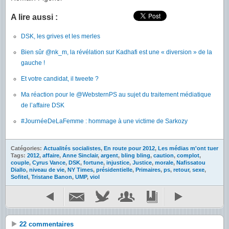
A lire aussi :
DSK, les grives et les merles
Bien sûr @nk_m, la révélation sur Kadhafi est une « diversion » de la
gauche !
Et votre candidat, il tweete ?
Ma réaction pour le @WebsternPS au sujet du traitement médiatique
de l’affaire DSK
#JournéeDeLaFemme : hommage à une victime de Sarkozy
Catégories:
Actualités socialistes
,
En route pour 2012
,
Les médias m'ont tuer
Tags:
2012
,
affaire
,
Anne Sinclair
,
argent
,
bling bling
,
caution
,
complot
,
couple
,
Cyrus Vance
,
DSK
,
fortune
,
injustice
,
Justice
,
morale
,
Nafissatou
Diallo
,
niveau de vie
,
NY Times
,
présidentielle
,
Primaires
,
ps
,
retour
,
sexe
,
Sofitel
,
Tristane Banon
,
UMP
,
viol
22 commentaires