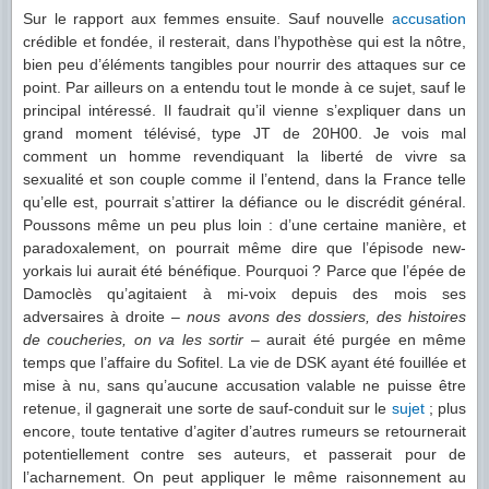
Sur le rapport aux femmes ensuite. Sauf nouvelle
accusation
crédible et fondée, il resterait, dans l’hypothèse qui est la nôtre,
bien peu d’éléments tangibles pour nourrir des attaques sur ce
point. Par ailleurs on a entendu tout le monde à ce sujet, sauf le
principal intéressé. Il faudrait qu’il vienne s’expliquer dans un
grand moment télévisé, type JT de 20H00. Je vois mal
comment un homme revendiquant la liberté de vivre sa
sexualité et son couple comme il l’entend, dans la France telle
qu’elle est, pourrait s’attirer la défiance ou le discrédit général.
Poussons même un peu plus loin : d’une certaine manière, et
paradoxalement, on pourrait même dire que l’épisode new-
yorkais lui aurait été bénéfique. Pourquoi ? Parce que l’épée de
Damoclès qu’agitaient à mi-voix depuis des mois ses
adversaires à droite –
nous avons des dossiers, des histoires
de coucheries, on va les sortir
– aurait été purgée en même
temps que l’affaire du Sofitel. La vie de DSK ayant été fouillée et
mise à nu, sans qu’aucune accusation valable ne puisse être
retenue, il gagnerait une sorte de sauf-conduit sur le
sujet
; plus
encore, toute tentative d’agiter d’autres rumeurs se retournerait
potentiellement contre ses auteurs, et passerait pour de
l’acharnement. On peut appliquer le même raisonnement au