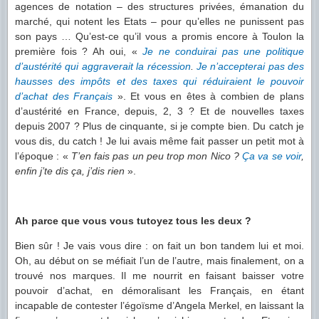
agences de notation – des structures privées, émanation du
marché, qui notent les Etats – pour qu’elles ne punissent pas
son pays … Qu’est-ce qu’il vous a promis encore à Toulon la
première fois ? Ah oui, «
Je ne conduirai pas une politique
d’austérité
qui aggraverait la récession
.
Je n’accepterai pas des
hausses des impôts
et des taxes qui réduiraient
le pouvoir
d’achat des Français
». Et vous en êtes à combien de plans
d’austérité en France, depuis, 2, 3 ? Et de nouvelles taxes
depuis 2007 ? Plus de cinquante, si je compte bien. Du catch je
vous dis, du catch ! Je lui avais même fait passer un petit mot à
l’époque : «
T’en fais pas un peu trop mon Nico ?
Ça va se voir
,
enfin j’te dis ça, j’dis rien
».
Ah parce que vous vous tutoyez tous les deux ?
Bien sûr ! Je vais vous dire : on fait un bon tandem lui et moi.
Oh, au début on se méfiait l’un de l’autre, mais finalement, on a
trouvé nos marques. Il me nourrit en faisant baisser votre
pouvoir d’achat, en démoralisant les Français, en étant
incapable de contester l’égoïsme d’Angela Merkel, en laissant la