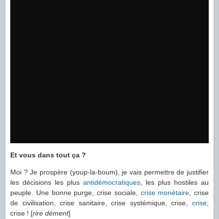
Et vous dans tout ça ?
Moi ? Je prospère (youp-la-boum), je vais permettre de justifier
les décisions les plus
antidémocratiques
, les plus hostiles au
peuple. Une bonne purge, crise sociale,
crise
monétaire
, crise
de civilisation, crise sanitaire, crise systémique, crise,
crise
,
crise ! [
rire dément
]