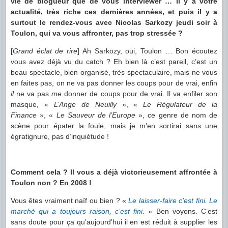
vie de blogueur que de vous interviewer … Il y a votre
actualité, très riche ces dernières années, et puis il y a
surtout le rendez-vous avec Nicolas Sarkozy jeudi soir à
Toulon, qui va vous affronter, pas trop stressée ?
[
Grand éclat de rire
] Ah Sarkozy, oui, Toulon … Bon écoutez
vous avez déjà vu du catch ? Eh bien là c’est pareil, c’est un
beau spectacle, bien organisé, très spectaculaire, mais ne vous
en faites pas, on ne va pas donner les coups pour de vrai, enfin
il
ne va pas
me
donner de coups pour de vrai. Il va enfiler son
masque, «
L’Ange de Neuilly
», «
Le Régulateur de la
Finance
», «
Le Sauveur de l’Europe
», ce genre de nom de
scène pour épater la foule, mais je m’en sortirai sans une
égratignure, pas d’inquiétude !
Comment cela ? Il vous a déjà victorieusement affrontée à
Toulon non ? En 2008 !
Vous êtes vraiment naïf ou bien ? «
Le laisser-faire c’est fini
.
Le
marché qui a toujours raison
,
c’est fini
.
» Ben voyons. C’est
sans doute pour ça qu’aujourd’hui il en est réduit à supplier les