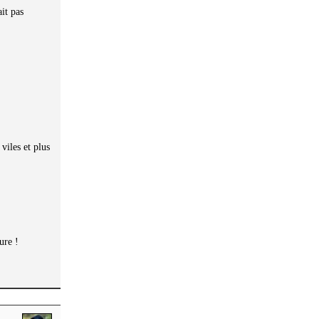
ait pas
viles et plus
ure !