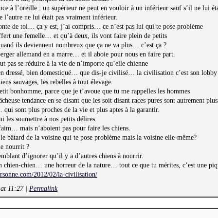
puce à l’oreille : un supérieur ne peut en vouloir à un inférieur sauf s’il ne lui ét
l’autre ne lui était pas vraiment inférieur.
onte de toi… ça y est, j’ai compris… ce n’est pas lui qui te pose problème
offert une femelle… et qu’à deux, ils vont faire plein de petits
quand ils deviennent nombreux que ça ne va plus… c’est ça ?
berger allemand en a marre… et il aboie pour nous en faire part.
eut pas se réduire à la vie de n’importe qu’elle chienne
ien dressé, bien domestiqué… que dis-je civilisé… la civilisation c’est son lobby
hiens sauvages, les rebelles à tout élevage.
 petit bonhomme, parce que je t’avoue que tu me rappelles les hommes
 fâcheuse tendance en se disant que les soit disant races pures sont autrement plus 
qui sont plus proches de la vie et plus aptes à la garantir.
ni les soumettre à nos petits délires.
 faim… mais n’aboient pas pour faire les chiens.
s le bâtard de la voisine qui te pose problème mais la voisine elle-même?
e nourrit ?
emblant d’ignorer qu’il y a d’autres chiens à nourrir.
on chien-chien… une horreur de la nature… tout ce que tu mérites, c’est une piq
rsonne.com/2012/02/la-civilisation/
 at 11:27
|
Permalink