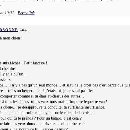
.
 at 10:32
|
Permalink
wrote:
RSONNE
 à mon chien !
e suis fâchée ! Petit fasciste !
r 4 chemins…
l y en a qu’un !
usieurs
nde… il n’y a pas qu’un seul monde… et si tu ne le crois pas c’est parce que tu
re… tu es un berger… et si j’étais toi, je ne serai pas fier
e comporter comme si tu étais au-dessus des autres…
e à tous les chiens, tu les vaux tous mais n’importe lequel te vaut!
la queue… je désapprouve ta conduite, ta suffisante insuffisance.
 le monde de dormir, en aboyant sur le chien de la voisine
our qui tu le prends ? Pour un bâtard, c’est cela ?
e faire les yeux doux… ni risettes… ni courbettes !
érieur à lui, pourquoi tu lui abois dessus ?