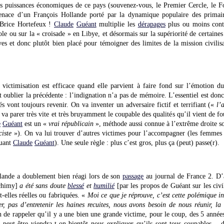
es puissances économiques de ce pays (souvenez-vous, le Premier Cercle, le Fo
nace d’un François Hollande porté par la dynamique populaire des primair
Brice Hortefeux !
Claude
Guéant
multiplie les
dérapages
plus ou moins contr
e ou sur la « croisade » en Libye, et désormais sur la supériorité de certaine
es et donc plutôt bien placé pour témoigner des limites de la mission civilisat
de victimisation est efficace quand elle parvient à faire fond sur l’émotion
it oublier la précédente : l’indignation n’a pas de mémoire. L’essentiel est don
 vont toujours revenir. On va inventer un adversaire fictif et terrifiant («
l’
 va parer très vite et très bruyamment le coupable des qualités qu’il vient de fo
e
Guéant
est un «
vrai républicain
», méthode aussi connue à l’extrême droite s
ciste
»). On va lui trouver d’autres victimes pour l’accompagner (les femme
quant
Claude
Guéant
). Une seule règle : plus c’est gros, plus ça (peut) passe(r).
llande a doublement bien réagi lors de son
passage
au journal de France 2. D’a
chimy]
a été sans doute
blessé
et
humilié
[par les propos de Guéant sur les civi
t-elles réelles ou fabriquées. «
Moi ce que je réprouve, c’est cette polémique in
er, pas d’entretenir les haines recuites, nous avons besoin de nous réunir, l
de rappeler qu’il y a une bien une grande victime, pour le coup, des 5 années 
s peut-être viendra-t-on bientôt nous expliquer qu’ils sont tous coupables – 