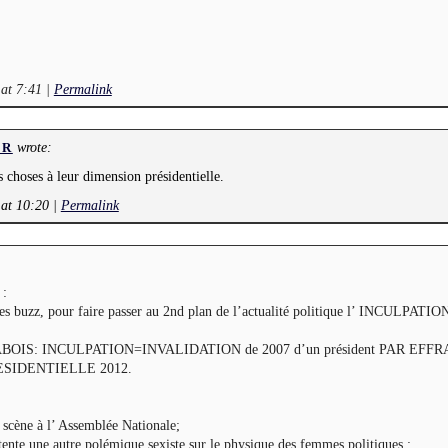
 at 7:41
|
Permalink
wrote:
ER
 choses à leur dimension présidentielle.
 at 10:20
|
Permalink
 :
s buzz, pour faire passer au 2nd plan de l’actualité politique l’ INCULPATIO
OIS: INCULPATION=INVALIDATION de 2007 d’un président PAR EFF
ESIDENTIELLE 2012.
 scène à l’ Assemblée Nationale;
ente une autre polémique,sexiste,sur le physique des femmes politiques :