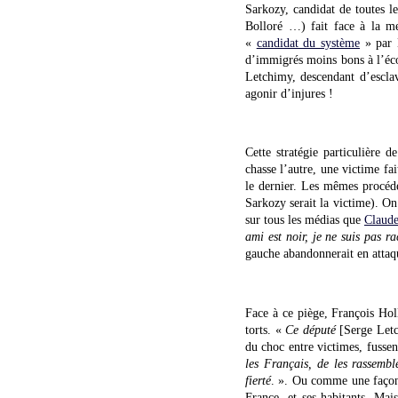
Sarkozy, candidat de toutes l
Bolloré …) fait face à la me
«
candidat du système
» par 
d’immigrés moins bons à l’écol
Letchimy, descendant d’esclav
agonir d’injures !
Cette stratégie particulière 
chasse l’autre, une victime fa
le dernier. Les mêmes procédés
Sarkozy serait la victime). On
sur tous les médias que
Claud
ami est noir, je ne suis pas ra
gauche abandonnerait en atta
Face à ce piège, François Ho
torts. «
Ce député
[Serge Let
du choc entre victimes, fussen
les Français, de les rassembl
fierté
. ». Ou comme une façon 
France, et ses habitants. Mai