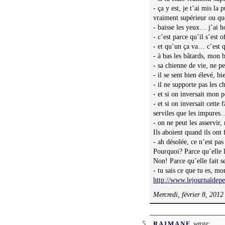
- ça y est, je t’ai mis la 
vraiment supérieur ou que 
- baisse les yeux… j’ai h
- c’est parce qu’il s’est 
- et qu’un ça va… c’est 
- à bas les bâtards, mon 
- sa chienne de vie, ne p
- il se sent bien élevé, b
- il ne supporte pas les c
- et si on inversait mon
- et si on inversait cette
serviles que les impures… 
- on ne peut les asservir, 
Ils aboient quand ils ont
- ah désolée, ce n’est pa
Pourquoi? Parce qu’elle l
Non! Parce qu’elle fait s
- tu sais ce que tu es, m
http://www.lejournaldepe
Mercredi, février 8, 2012
wrote:
RAIMANE