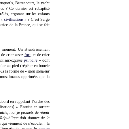
uquet’s, Bettencourt, le yacht
es ? Ce dernier est rebaptisé
ôlés, ergotant sur les enfants
s «
civilisations
» ? C’est Serge
rice de la France, qui se fait
 du moment. Un attendrissement
c de crier assez
fort
, et de crier
antisarkozysme
primaire
» dont
uler au pied (répéter en boucle
ous la forme de «
mon meilleur
s musulmanes opprimées que la
bord en rappelant l’ordre des
lisations] ». Ensuite en sortant
utile, moi je promets de réunir
a République doit donner de la
qui viennent de s’écouler : la
d’ingratitude, envers le
pauvre