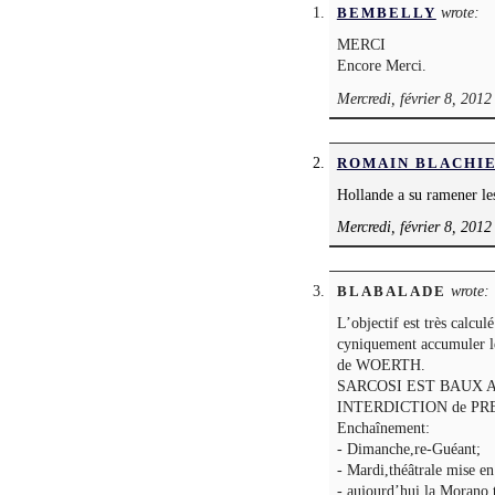
wrote:
BEMBELLY
MERCI
Encore Merci.
Mercredi, février 8, 2012
ROMAIN BLACHI
Hollande a su ramener les
Mercredi, février 8, 2012
wrote:
BLABALADE
L’objectif est très calculé
cyniquement accumuler le
de WOERTH.
SARCOSI EST BAUX AB
INTERDICTION de PR
Enchaînement:
- Dimanche,re-Guéant;
- Mardi,théâtrale mise en
- aujourd’hui,la Morano t