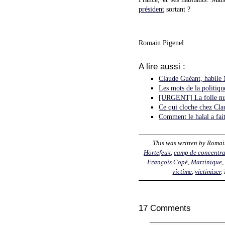
président
sortant ?
Romain Pigenel
A lire aussi :
Claude Guéant, habile 
Les mots de la politiqu
[URGENT] La folle nuit
Ce qui cloche chez Cl
Comment le halal a fai
This was written by
Romai
Hortefeux
,
camp de concentra
François Copé
,
Martinique
,
victime
,
victimiser
.
17 Comments