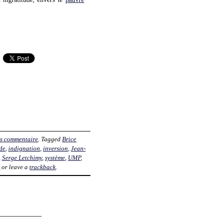
s commentaire
. Tagged
Brice
de
,
indignation
,
inversion
,
Jean-
,
Serge Letchimy
,
système
,
UMP
,
t
or leave a
trackback
.