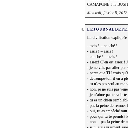
CAMAPGNE à la BUSH
Mercredi, février 8, 2012
LEJOURNALDEPE
La civilisation expliquée
- assis ! – couché !
- assis ! – assis !
- couché ! – assis !
- assez! C’en est assez ! J
- je ne vais pas aller pa
- parce que TU crois qu’i
- détrompe-toi, il en a pl
- tu n’es pas seul au mo
- non, je ne suis pas vénè
- je n’aime pas te voir t
- tu es un chien semblabl
- pas la peine de remuer 
- oui, tu as empêché tout
- pour qui tu te prends? P
- non… pas la peine de m
- si tu étais vraiment sup