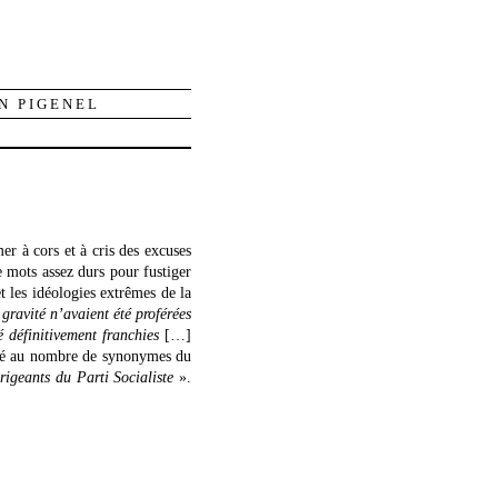
N PIGENEL
er à cors et à cris des excuses
 mots assez durs pour fustiger
t les idéologies extrêmes de la
 gravité n’avaient été proférées
é définitivement franchies
[…]
payé au nombre de synonymes du
igeants du Parti Socialiste
».