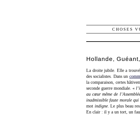
CHOSES V
Hollande, Guéant, 
La droite jubile. Elle a trouv
des socialistes. Dans un
commu
la comparaison, certes hâtivem
seconde guerre mondiale. «
l’
au cœur même de l’Assemblée
inadmissible faute morale qui
mot
indigne
. Le plus beau res
En clair : il y a un tort, un f