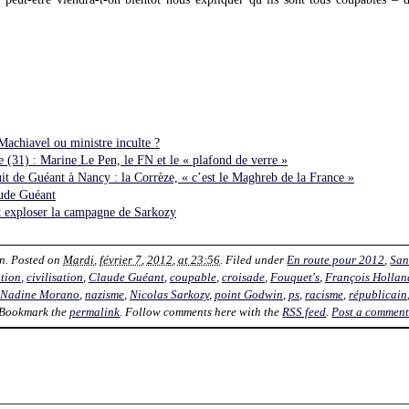
Machiavel ou ministre inculte ?
e (31) : Marine Le Pen, le FN et le « plafond de verre »
 de Guéant à Nancy : la Corrèze, « c’est le Maghreb de la France »
aude Guéant
t exploser la campagne de Sarkozy
n
. Posted on
Mardi, février 7, 2012, at 23:56
. Filed under
En route pour 2012
,
San
tion
,
civilisation
,
Claude Guéant
,
coupable
,
croisade
,
Fouquet's
,
François Hollan
Nadine Morano
,
nazisme
,
Nicolas Sarkozy
,
point Godwin
,
ps
,
racisme
,
républicain
 Bookmark the
permalink
. Follow comments here with the
RSS feed
.
Post a commen