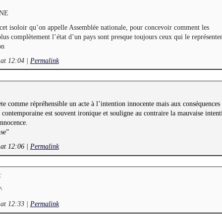
ENE
 cet isoloir qu’on appelle Assemblée nationale, pour concevoir comment les
lus complètement l’état d’un pays sont presque toujours ceux qui le représenten
on
 at 12:04
|
Permalink
rète comme répréhensible un acte à l’intention innocente mais aux conséquences
 contemporaine est souvent ironique et souligne au contraire la mauvaise intent
innocence.
nse”
 at 12:06
|
Permalink
:
^
 at 12:33
|
Permalink