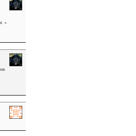
t. »
ion