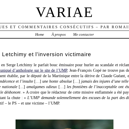
VARIAE
UES ET COMMENTAIRES CONSÉCUTIFS – PAR ROMAI
Home
À propos
Me contacter
Letchimy et l’inversion victimaire
é en Serge Letchimy le parfait bouc émissaire pour hurler au scandale et réclam
niqué d’anthologie sur le site de l’UMP
, Jean-François Copé ne trouve pas de
ent établie, par le député de la Martinique entre la dérive de Claude Guéant, e
indécence et l’insulte
[…]
une honte absolue
[…]
jamais des injures d’une telle
 nationale
[...]
amalgames odieux
[…]
les frontières de l’inacceptable ont ét
 le déshonore
. » A croire que le rédacteur de cette missive enflammée a été 
tant la chute : «
L’UMP demande solennellement des excuses de la part des dir
autif – le PS – et une victime – l’UMP.