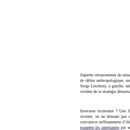
Superbe retournement de situat
de délire anthropologique, en
Serge Letchimy, à gauche, suff
victime de la stratégie désorma
Inversion victimaire ? Une fi
victime, en ne lésinant pas 
convaincre suffisamment d’élus
exaspère les internautes
par se