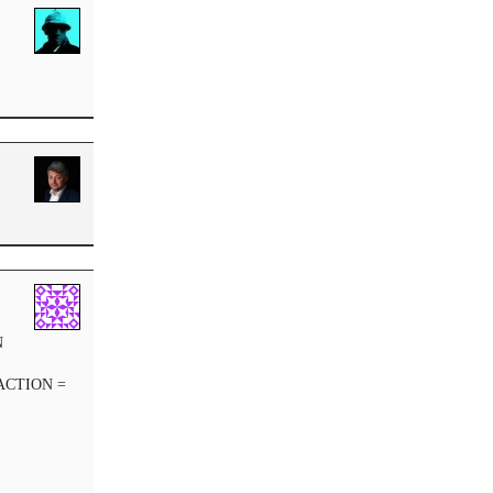
N
RACTION =