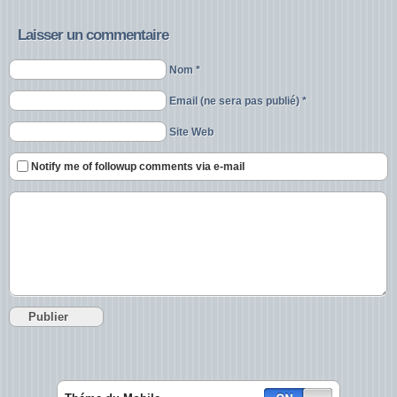
Laisser un commentaire
Nom *
Email (ne sera pas publié) *
Site Web
Notify me of followup comments via e-mail