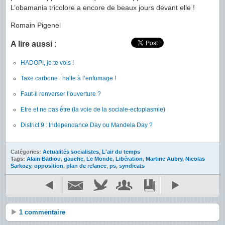
L’obamania tricolore a encore de beaux jours devant elle !
Romain Pigenel
A lire aussi :
HADOPI, je te vois !
Taxe carbone : halte à l’enfumage !
Faut-il renverser l’ouverture ?
Etre et ne pas être (la voie de la sociale-ectoplasmie)
District 9 : Independance Day ou Mandela Day ?
Catégories:
Actualités socialistes
,
L'air du temps
Tags:
Alain Badiou
,
gauche
,
Le Monde
,
Libération
,
Martine Aubry
,
Nicolas
Sarkozy
,
opposition
,
plan de relance
,
ps
,
syndicats
1 commentaire