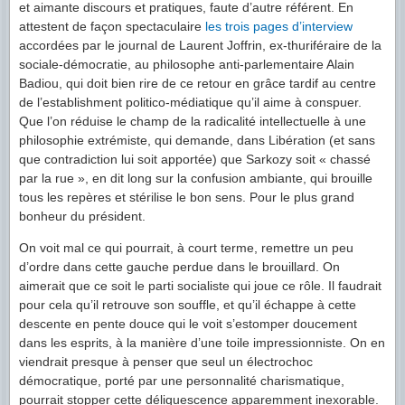
et aimante discours et pratiques, faute d’autre référent. En
attestent de façon spectaculaire
les trois pages d’interview
accordées par le journal de Laurent Joffrin, ex-thuriféraire de la
sociale-démocratie, au philosophe anti-parlementaire Alain
Badiou, qui doit bien rire de ce retour en grâce tardif au centre
de l’establishment politico-médiatique qu’il aime à conspuer.
Que l’on réduise le champ de la radicalité intellectuelle à une
philosophie extrémiste, qui demande, dans Libération (et sans
que contradiction lui soit apportée) que Sarkozy soit « chassé
par la rue », en dit long sur la confusion ambiante, qui brouille
tous les repères et stérilise le bon sens. Pour le plus grand
bonheur du président.
On voit mal ce qui pourrait, à court terme, remettre un peu
d’ordre dans cette gauche perdue dans le brouillard. On
aimerait que ce soit le parti socialiste qui joue ce rôle. Il faudrait
pour cela qu’il retrouve son souffle, et qu’il échappe à cette
descente en pente douce qui le voit s’estomper doucement
dans les esprits, à la manière d’une toile impressionniste. On en
viendrait presque à penser que seul un électrochoc
démocratique, porté par une personnalité charismatique,
pourrait stopper cette déliquescence apparemment inexorable.