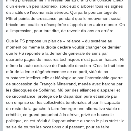
milieu professionnel ? Il ressemble au grand oral consciencieux
d’un élève un peu laborieux, soucieux d’arborer tous les signes
distinctifs de l’économiste sérieux. Qui parle pourcentage de
PIB et points de croissance, pendant que le mouvement social
bricole une coalition désespérée d’appels à un autre monde. On
a l’impression, pour tout dire, de revenir dix ans en arrière.
Que le PS propose un plan de « relance » du système au
moment où même la droite déclare vouloir changer ce dernier,
que le PS réponde à la demande générale de sens par
quarante pages de mesures techniques n’est pas un hasard. Ni
même la faute exclusive de l’actuelle direction. C’est le fruit bien
mûr de la lente dégénérescence de ce parti, vidé de sa
substance intellectuelle et idéologique par l’interminable guerre
de succession de François Mitterrand, menée avec hargne par
les diadoques de Solférino. Mû par des alliances d’appareil et
de circonstance, protégé de la disparition pure et simple par
son emprise sur les collectivités territoriales et par l’incapacité
du reste de la gauche à faire émerger une alternative viable et
crédible, ce grand paquebot à la dérive, privé de boussole
politique, en est réduit à l’opportunisme au sens le plus strict : la
saisie de toutes les occasions qui passent, pour se faire