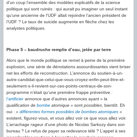
d’un coup l’ensemble des modèles explicatifs de la science
politique qui sont ruinés : qui aurait pu imaginer un seul instant
qu’une ancienne de l’UDF allait rejoindre l’ancien président de
l’UDF ? Le taux de suicide augmente en flèche chez les
analystes politiques.
Phase 5 – baudruche remplie d’eau, jetée par terre
Alors que le monde politique se remet à peine de la première
explosion, une série de dénotations assourdissantes vient briser
net les efforts de reconstruction. L’annonce du soutien-à-un-
autre-candidat-que-celui-que-vous-croyez-enfin-peut-être-et-
seulement-s-il-revient-sur-ces-points-centraux-de-son-
programme n’était qu’une première frappe préventive :
l’artificier
annonce que d’autres annonces ayant «
la
qualification de
bombe
atomique
» sont
possibles
, bientôt. Eh
oui : «
différentes formes possibles de bombes atomiques
»
existent, figurez-vous, et vous allez voir ce que vous allez voir.
L’arrachage rageur d’une photo de Nicolas Sarkozy dans son
bureau ? Le refus de payer sa redevance télé ? L’appel à ses