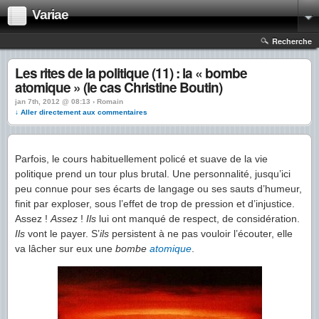
Variae
Recherche
Les rites de la politique (11) : la « bombe
atomique » (le cas Christine Boutin)
jan 7th, 2012 @ 08:13 › Romain
↓ Aller directement aux commentaires
Parfois, le cours habituellement policé et suave de la vie
politique prend un tour plus brutal. Une personnalité, jusqu’ici
peu connue pour ses écarts de langage ou ses sauts d’humeur,
finit par exploser, sous l’effet de trop de pression et d’injustice.
Assez !
Assez
!
Ils
lui ont manqué de respect, de considération.
Ils
vont le payer. S’
ils
persistent à ne pas vouloir l’écouter, elle
va lâcher sur eux une
bombe
atomique
.