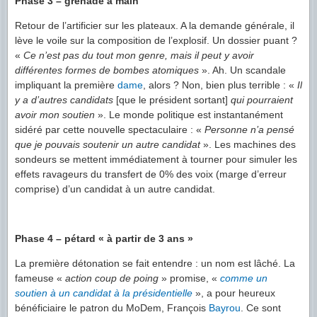
Phase 3 – grenade à main
Retour de l’artificier sur les plateaux. A la demande générale, il
lève le voile sur la composition de l’explosif. Un dossier puant ?
«
Ce n’est pas du tout mon genre, mais il peut y avoir
différentes formes de bombes atomiques
». Ah. Un scandale
impliquant la première
dame
, alors ? Non, bien plus terrible : «
Il
y a d’autres candidats
[que le président sortant]
qui pourraient
avoir mon soutien
». Le monde politique est instantanément
sidéré par cette nouvelle spectaculaire : «
Personne n’a pensé
que je pouvais soutenir un autre candidat
». Les machines des
sondeurs se mettent immédiatement à tourner pour simuler les
effets ravageurs du transfert de 0% des voix (marge d’erreur
comprise) d’un candidat à un autre candidat.
Phase 4 – pétard « à partir de 3 ans »
La première détonation se fait entendre : un nom est lâché. La
fameuse «
action coup de poing
» promise, «
comme un
soutien à un candidat à la présidentielle
», a pour heureux
bénéficiaire le patron du MoDem, François
Bayrou
. Ce sont