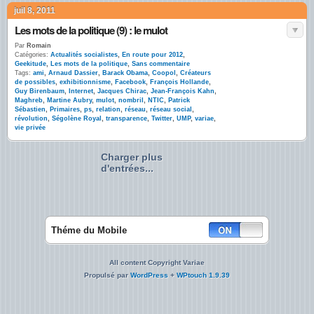
juil 8, 2011
Les mots de la politique (9) : le mulot
Par
Romain
Catégories:
Actualités socialistes
,
En route pour 2012
,
Geekitude
,
Les mots de la politique
,
Sans commentaire
Tags:
ami
,
Arnaud Dassier
,
Barack Obama
,
Coopol
,
Créateurs
de possibles
,
exhibitionnisme
,
Facebook
,
François Hollande
,
Guy Birenbaum
,
Internet
,
Jacques Chirac
,
Jean-François Kahn
,
Maghreb
,
Martine Aubry
,
mulot
,
nombril
,
NTIC
,
Patrick
Sébastien
,
Primaires
,
ps
,
relation
,
réseau
,
réseau social
,
révolution
,
Ségolène Royal
,
transparence
,
Twitter
,
UMP
,
variae
,
vie privée
Charger plus
d'entrées...
Théme du Mobile
All content Copyright Variae
Propulsé par
WordPress
+
WPtouch 1.9.39