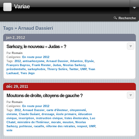
Variae
Recherche
Tags » Arnaud Dassieri
jan 2, 2012
Sarkozy, le nouveau « Judas » ?
Par
Romain
Catégories:
En route pour 2012
Tags:
2012
,
antisarkozysme
,
Arnaud Dassier
,
Atlantico
,
Elysée
,
François Bayrou
,
Frank Riester
,
Judas
,
Nicolas Sarkozy
,
présidentielle
,
sarkophobie
,
Thierry Solère
,
Twitter
,
UMP
,
Yvan
Lachaud
,
Yves Jego
déc 29, 2011
Moutons de droite, citoyens de gauche ?
Par
Romain
Catégories:
En route pour 2012
Tags:
2012
,
Arnaud Dassier
,
carte d'électeur
,
citoyenneté
,
civisme
,
Claude Guéant
,
dressage
,
école primaire
,
éducation
civique
,
inscription
,
instruction civique
,
listes électorales
,
Luc
Chatel
,
ministère de l'Intérieur
,
morale
,
mouton
,
Nicolas
Sarkozy
,
politesse
,
racaille
,
réforme des retraites
,
respect
,
UMP
,
vote