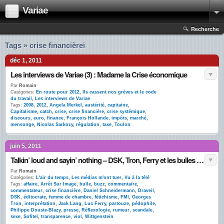
Variae
Recherche
Tags » crise financièrei
déc 1, 2011
Les interviews de Variae (3) : Madame la Crise économique
Par
Romain
Catégories:
En route pour 2012
,
Ils cassent nos grèves et le code
du travail
,
Les interviews de Variae
Tags:
2008
,
2012
,
Angela Merkel
,
austérité
,
capitaine
,
Capitalisme
,
catch
,
crise
,
crise financière
,
crise systémique
,
discours
,
euro
,
finance
,
François Hollande
,
impôts
,
marché
,
mensonge
,
Nicolas Sarkozy
,
régulation
,
taxe
,
Toulon
juin 5, 2011
Talkin’ loud and sayin’ nothing – DSK, Tron, Ferry et les bulles de commentaires
Par
Romain
Catégories:
L'air du temps
,
Les médias m'ont tuer
,
Vu à la télé
Tags:
affaire
,
Arrêt Sur Image
,
bulle
,
buzz
,
commentaire
,
commentateur
,
crise financière
,
Daniel Schneidermann
,
Draveil
,
DSK
,
éditocrate
,
femme de chambre
,
fétichisme
,
FMI
,
Georges
Tron
,
interprétation
,
Jack Lang
,
Luc Ferry
,
partouze
,
pédophile
,
Philippe Douste-Blazy
,
presse
,
Réflexologie
,
rumeur
,
scandale
,
sexe
,
Sofitel
,
transparence
,
viol
,
Wittgenstein