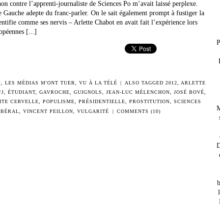
n contre l’apprenti-journaliste de Sciences Po m’avait laissé perplexe.
de Gauche adepte du franc-parler. On le sait également prompt à fustiger la
entifie comme ses nervis – Arlette Chabot en avait fait l’expérience lors
opéennes [...]
P
2
,
LES MÉDIAS M'ONT TUER
,
VU À LA TÉLÉ
|
ALSO TAGGED
2012
,
ARLETTE
FJ
,
ÉTUDIANT
,
GAVROCHE
,
GUIGNOLS
,
JEAN-LUC MÉLENCHON
,
JOSÉ BOVÉ
,
ITE CERVELLE
,
POPULISME
,
PRÉSIDENTIELLE
,
PROSTITUTION
,
SCIENCES
M
IBÉRAL
,
VINCENT PEILLON
,
VULGARITÉ
|
COMMENTS (10)
D
b