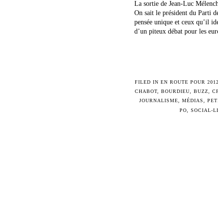
La sortie de Jean-Luc Mélencho
On sait le président du Parti 
pensée unique et ceux qu’il id
d’un piteux débat pour les eur
FILED IN
EN ROUTE POUR 201
CHABOT
,
BOURDIEU
,
BUZZ
,
C
JOURNALISME
,
MÉDIAS
,
PET
PO
,
SOCIAL-L