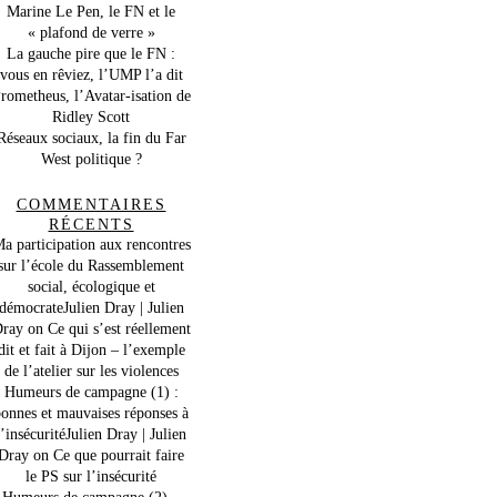
Marine Le Pen, le FN et le
« plafond de verre »
La gauche pire que le FN :
vous en rêviez, l’UMP l’a dit
rometheus, l’Avatar-isation de
Ridley Scott
Réseaux sociaux, la fin du Far
West politique ?
COMMENTAIRES
RÉCENTS
a participation aux rencontres
sur l’école du Rassemblement
social, écologique et
démocrateJulien Dray | Julien
ray
on
Ce qui s’est réellement
dit et fait à Dijon – l’exemple
de l’atelier sur les violences
Humeurs de campagne (1) :
onnes et mauvaises réponses à
l’insécuritéJulien Dray | Julien
Dray
on
Ce que pourrait faire
le PS sur l’insécurité
Humeurs de campagne (2) –