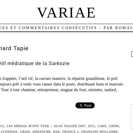
VARIAE
UES ET COMMENTAIRES CONSÉCUTIFS – PAR ROMAI
nard Tapie
tif médiatique de la Sarkozie
frappées, l’œil vif, la carrure massive, la répartie gouailleuse, le poil
 toujours prêt à venir vous causer dans le poste, distribuant bons et mauvais
. Tour à tour chanteur, entrepreneur, magnat du foot, ministre, taulard,
012
,
LES MÉDIAS M'ONT TUER
|
ALSO TAGGED
2007
,
2012
,
CAKE
,
CHINE
,
 LYONNAIS
,
CRISE
,
DIMANCHE
,
DSK
,
FRANCE 2
,
FRANÇOIS HOLLANDE
,