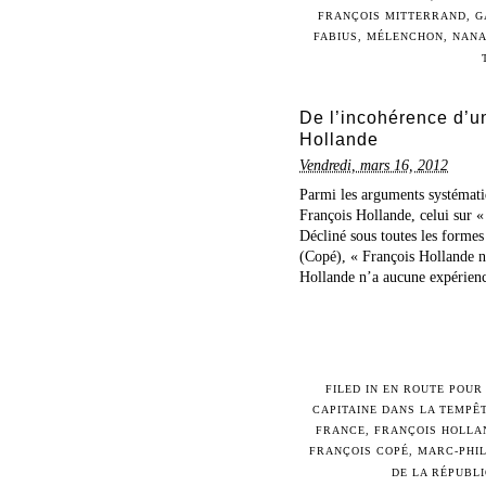
FRANÇOIS MITTERRAND
,
G
FABIUS
,
MÉLENCHON
,
NAN
De l’incohérence d’u
Hollande
Vendredi, mars 16, 2012
Parmi les arguments systémat
François Hollande, celui sur «
Décliné sous toutes les formes
(Copé), « François Hollande n
Hollande n’a aucune expérience
FILED IN
EN ROUTE POUR 
CAPITAINE DANS LA TEMPÊ
FRANCE
,
FRANÇOIS HOLLA
FRANÇOIS COPÉ
,
MARC-PHIL
DE LA RÉPUBL