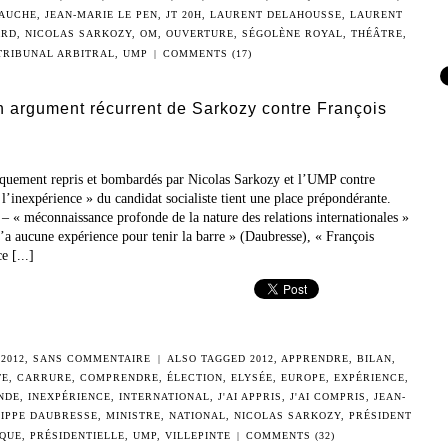
AUCHE
,
JEAN-MARIE LE PEN
,
JT 20H
,
LAURENT DELAHOUSSE
,
LAURENT
ARD
,
NICOLAS SARKOZY
,
OM
,
OUVERTURE
,
SÉGOLÈNE ROYAL
,
THÉÂTRE
,
TRIBUNAL ARBITRAL
,
UMP
|
COMMENTS (17)
n argument récurrent de Sarkozy contre François
iquement repris et bombardés par Nicolas Sarkozy et l’UMP contre
 l’inexpérience » du candidat socialiste tient une place prépondérante.
 – « méconnaissance profonde de la nature des relations internationales »
’a aucune expérience pour tenir la barre » (Daubresse), « François
 [...]
2012
,
SANS COMMENTAIRE
|
ALSO TAGGED
2012
,
APPRENDRE
,
BILAN
,
TE
,
CARRURE
,
COMPRENDRE
,
ÉLECTION
,
ELYSÉE
,
EUROPE
,
EXPÉRIENCE
,
NDE
,
INEXPÉRIENCE
,
INTERNATIONAL
,
J'AI APPRIS
,
J'AI COMPRIS
,
JEAN-
IPPE DAUBRESSE
,
MINISTRE
,
NATIONAL
,
NICOLAS SARKOZY
,
PRÉSIDENT
IQUE
,
PRÉSIDENTIELLE
,
UMP
,
VILLEPINTE
|
COMMENTS (32)