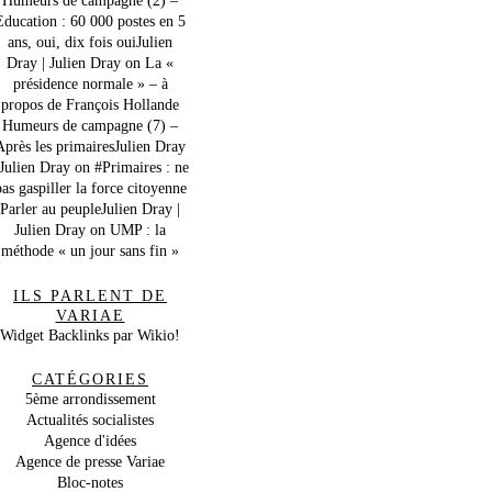
Education : 60 000 postes en 5
ans, oui, dix fois ouiJulien
Dray | Julien Dray
on
La «
présidence normale » – à
propos de François Hollande
Humeurs de campagne (7) –
Après les primairesJulien Dray
 Julien Dray
on
#Primaires : ne
as gaspiller la force citoyenne
Parler au peupleJulien Dray |
Julien Dray
on
UMP : la
méthode « un jour sans fin »
ILS PARLENT DE
VARIAE
Widget Backlinks par Wikio!
CATÉGORIES
5ème arrondissement
Actualités socialistes
Agence d'idées
Agence de presse Variae
Bloc-notes