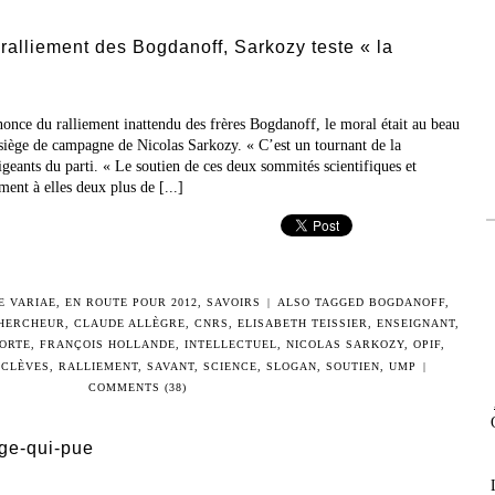
alliement des Bogdanoff, Sarkozy teste « la
ce du ralliement inattendu des frères Bogdanoff, le moral était au beau
 siège de campagne de Nicolas Sarkozy. « C’est un tournant de la
geants du parti. « Le soutien de ces deux sommités scientifiques et
ment à elles deux plus de [...]
E VARIAE
,
EN ROUTE POUR 2012
,
SAVOIRS
|
ALSO TAGGED
BOGDANOFF
,
HERCHEUR
,
CLAUDE ALLÈGRE
,
CNRS
,
ELISABETH TEISSIER
,
ENSEIGNANT
,
ORTE
,
FRANÇOIS HOLLANDE
,
INTELLECTUEL
,
NICOLAS SARKOZY
,
OPIF
,
 CLÈVES
,
RALLIEMENT
,
SAVANT
,
SCIENCE
,
SLOGAN
,
SOUTIEN
,
UMP
|
COMMENTS (38)
ge-qui-pue