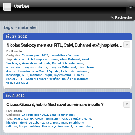
Variae
Recherche
Tags » matinalei
fév 27, 2012
Nicolas Sarkozy ment sur RTL, Calvi, Duhamel et @jmaphatie laissent dire
Par
Romain
Catégories:
En route pour 2012
,
Les médias m'ont tuer
Tags:
Acrimed
,
Acte Unique européen
,
Alain Duhamel
,
Arrêt
Sur Image
,
Assemblée nationale
,
Daniel Schneidermann
,
éditocrate
,
François Hollande
,
François Mitterrand
,
intox
,
Jean-
Jacques Bourdin
,
Jean-Michel Aphatie
,
Le Monde
,
matinale
,
mensonge
,
MES
,
monnaie unique
,
mystification
,
Nicolas
Sarkozy
,
RTL
,
Samuel Laurent
,
système
,
traité de Maastricht
,
vote
,
Yves Calvi
fév 8, 2012
Claude Guéant, habile Machiavel ou ministre inculte ?
Par
Romain
Catégories:
En route pour 2012
,
Sans commentaire
Tags:
Arabe
,
Canal+
,
CFCM
,
civilisation
,
Claude Guéant
,
culte
,
histoire
,
laïcité
,
Le Lab
,
matinale
,
musulman
,
relativisme
,
religion
,
Serge Letchimy
,
Shoah
,
système social
,
valeurs
,
Vichy