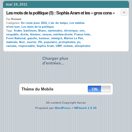
mar 24, 2011
Les mots de la politique (5) : Sophia Aram et les « gros cons »
Par
Romain
Catégories:
En route pour 2012
,
L'air du temps
,
Les médias
m'ont tuer
,
Les mots de la politique
Tags:
Arabe
,
banlieues
,
Blanc
,
cantonales
,
chronique
,
con
,
coupable
,
droite
,
électeur
,
excuse
,
extrême-droite
,
France Inter
,
Front National
,
gauche
,
humour
,
immigré
,
Marine Le Pen
,
matinale
,
Noir
,
ouvrier
,
PG
,
populaire
,
prolophobie
,
ps
,
racisme
,
responsable
,
Sophia Aram
,
UMP
,
victime
,
xénophobie
Charger plus
d'entrées...
Théme du Mobile
All content Copyright Variae
Propulsé par
WordPress
+
WPtouch 1.9.39