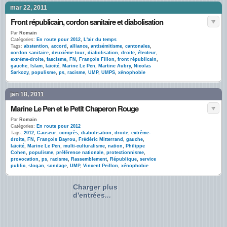
mar 22, 2011
Front républicain, cordon sanitaire et diabolisation
Par
Romain
Catégories:
En route pour 2012
,
L'air du temps
Tags:
abstention
,
accord
,
alliance
,
antisémitisme
,
cantonales
,
cordon sanitaire
,
deuxième tour
,
diabolisation
,
droite
,
électeur
,
extrême-droite
,
fascisme
,
FN
,
François Fillon
,
front républicain
,
gauche
,
Islam
,
laïcité
,
Marine Le Pen
,
Martine Aubry
,
Nicolas
Sarkozy
,
populisme
,
ps
,
racisme
,
UMP
,
UMPS
,
xénophobie
jan 18, 2011
Marine Le Pen et le Petit Chaperon Rouge
Par
Romain
Catégories:
En route pour 2012
Tags:
2012
,
Causeur
,
congrès
,
diabolisation
,
droite
,
extrême-
droite
,
FN
,
François Bayrou
,
Frédéric Mitterrand
,
gauche
,
laïcité
,
Marine Le Pen
,
multi-culturalisme
,
nation
,
Philippe
Cohen
,
populisme
,
préférence nationale
,
protectionnisme
,
provocation
,
ps
,
racisme
,
Rassemblement
,
République
,
service
public
,
slogan
,
sondage
,
UMP
,
Vincent Peillon
,
xénophobie
Charger plus
d'entrées...