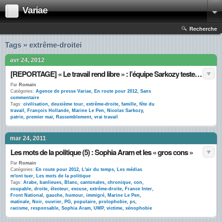
Variae
Recherche
Tags » extrême-droitei
avr 24, 2012
[REPORTAGE] « Le travail rend libre » : l’équipe Sarkozy teste de nouveaux slogans
Par
Romain
Catégories:
Agence de presse Variae
,
En route pour 2012
,
Sans
commentaire
Tags:
civilisation
,
deuxième tour
,
extrême-droite
,
famille
,
fête du
travail
,
François Hollande
,
Marine Le Pen
,
Nicolas Sarkozy
,
patrie
,
premier mai
,
Rassemblement
,
vrai travail
mar 24, 2011
Les mots de la politique (5) : Sophia Aram et les « gros cons »
Par
Romain
Catégories:
En route pour 2012
,
L'air du temps
,
Les médias
m'ont tuer
,
Les mots de la politique
Tags:
Arabe
,
banlieues
,
Blanc
,
cantonales
,
chronique
,
con
,
coupable
,
droite
,
électeur
,
excuse
,
extrême-droite
,
France Inter
,
Front National
,
gauche
,
humour
,
immigré
,
Marine Le Pen
,
matinale
,
Noir
,
ouvrier
,
PG
,
populaire
,
prolophobie
,
ps
,
racisme
,
responsable
,
Sophia Aram
,
UMP
,
victime
,
xénophobie