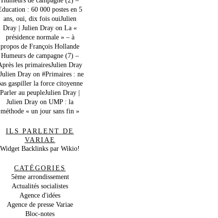
Education : 60 000 postes en 5
ans, oui, dix fois ouiJulien
Dray | Julien Dray
on
La «
présidence normale » – à
propos de François Hollande
Humeurs de campagne (7) –
Après les primairesJulien Dray
 Julien Dray
on
#Primaires : ne
as gaspiller la force citoyenne
Parler au peupleJulien Dray |
Julien Dray
on
UMP : la
méthode « un jour sans fin »
ILS PARLENT DE
VARIAE
Widget Backlinks par Wikio!
CATÉGORIES
5ème arrondissement
Actualités socialistes
Agence d'idées
Agence de presse Variae
Bloc-notes