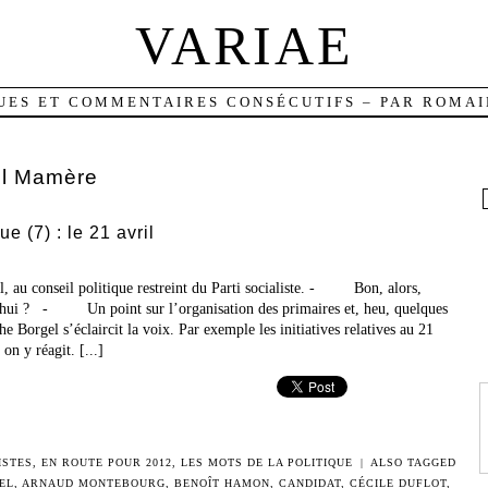
VARIAE
UES ET COMMENTAIRES CONSÉCUTIFS – PAR ROMAI
l Mamère
e (7) : le 21 avril
l, au conseil politique restreint du Parti socialiste. - Bon, alors,
’hui ? - Un point sur l’organisation des primaires et, heu, quelques
he Borgel s’éclaircit la voix. Par exemple les initiatives relatives au 21
on y réagit. [...]
ISTES
,
EN ROUTE POUR 2012
,
LES MOTS DE LA POLITIQUE
|
ALSO TAGGED
EL
,
ARNAUD MONTEBOURG
,
BENOÎT HAMON
,
CANDIDAT
,
CÉCILE DUFLOT
,