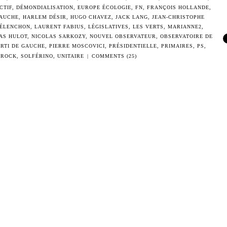
CTIF
,
DÉMONDIALISATION
,
EUROPE ÉCOLOGIE
,
FN
,
FRANÇOIS HOLLANDE
,
AUCHE
,
HARLEM DÉSIR
,
HUGO CHAVEZ
,
JACK LANG
,
JEAN-CHRISTOPHE
MÉLENCHON
,
LAURENT FABIUS
,
LÉGISLATIVES
,
LES VERTS
,
MARIANNE2
,
AS HULOT
,
NICOLAS SARKOZY
,
NOUVEL OBSERVATEUR
,
OBSERVATOIRE DE
ARTI DE GAUCHE
,
PIERRE MOSCOVICI
,
PRÉSIDENTIELLE
,
PRIMAIRES
,
PS
,
YROCK
,
SOLFÉRINO
,
UNITAIRE
|
COMMENTS (25)