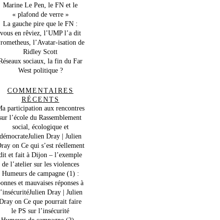
Marine Le Pen, le FN et le
« plafond de verre »
La gauche pire que le FN :
vous en rêviez, l’UMP l’a dit
rometheus, l’Avatar-isation de
Ridley Scott
Réseaux sociaux, la fin du Far
West politique ?
COMMENTAIRES
RÉCENTS
a participation aux rencontres
sur l’école du Rassemblement
social, écologique et
démocrateJulien Dray | Julien
ray
on
Ce qui s’est réellement
dit et fait à Dijon – l’exemple
de l’atelier sur les violences
Humeurs de campagne (1) :
onnes et mauvaises réponses à
l’insécuritéJulien Dray | Julien
Dray
on
Ce que pourrait faire
le PS sur l’insécurité
Humeurs de campagne (2) –