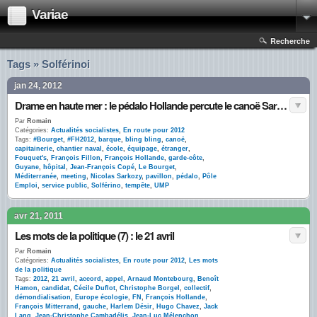
Variae
Recherche
Tags » Solférinoi
jan 24, 2012
Drame en haute mer : le pédalo Hollande percute le canoë Sarkozy
Par
Romain
Catégories:
Actualités socialistes
,
En route pour 2012
Tags:
#Bourget
,
#FH2012
,
barque
,
bling bling
,
canoë
,
capitainerie
,
chantier naval
,
école
,
équipage
,
étranger
,
Fouquet's
,
François Fillon
,
François Hollande
,
garde-côte
,
Guyane
,
hôpital
,
Jean-François Copé
,
Le Bourget
,
Méditerranée
,
meeting
,
Nicolas Sarkozy
,
pavillon
,
pédalo
,
Pôle
Emploi
,
service public
,
Solférino
,
tempête
,
UMP
avr 21, 2011
Les mots de la politique (7) : le 21 avril
Par
Romain
Catégories:
Actualités socialistes
,
En route pour 2012
,
Les mots
de la politique
Tags:
2012
,
21 avril
,
accord
,
appel
,
Arnaud Montebourg
,
Benoît
Hamon
,
candidat
,
Cécile Duflot
,
Christophe Borgel
,
collectif
,
démondialisation
,
Europe écologie
,
FN
,
François Hollande
,
François Mitterrand
,
gauche
,
Harlem Désir
,
Hugo Chavez
,
Jack
Lang
,
Jean-Christophe Cambadélis
,
Jean-Luc Mélenchon
,