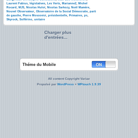
Laurent Fabius
,
législatives
,
Les Verts
,
Marianne2
,
Michel
Rocard
,
MJS
,
Nicolas Hulot
,
Nicolas Sarkozy
,
Noël Mamère
,
Nouvel Observateur
,
Observatoire de la Social Démocratie
,
parti
de gauche
,
Pierre Moscovici
,
présidentielle
,
Primaires
,
ps
,
Skyrock
,
Solférino
,
unitaire
Charger plus
d'entrées...
Théme du Mobile
All content Copyright Variae
Propulsé par
WordPress
+
WPtouch 1.9.39