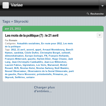
Variae
Recherche
Tags » Skyrocki
avr 21, 2011
Les mots de la politique (7) : le 21 avril
Par
Romain
Catégories:
Actualités socialistes
,
En route pour 2012
,
Les mots
de la politique
Tags:
2012
,
21 avril
,
accord
,
appel
,
Arnaud Montebourg
,
Benoît
Hamon
,
candidat
,
Cécile Duflot
,
Christophe Borgel
,
collectif
,
démondialisation
,
Europe écologie
,
FN
,
François Hollande
,
François Mitterrand
,
gauche
,
Harlem Désir
,
Hugo Chavez
,
Jack
Lang
,
Jean-Christophe Cambadélis
,
Jean-Luc Mélenchon
,
Laurent Fabius
,
législatives
,
Les Verts
,
Marianne2
,
Michel
Rocard
,
MJS
,
Nicolas Hulot
,
Nicolas Sarkozy
,
Noël Mamère
,
Nouvel Observateur
,
Observatoire de la Social Démocratie
,
parti
de gauche
,
Pierre Moscovici
,
présidentielle
,
Primaires
,
ps
,
Skyrock
,
Solférino
,
unitaire
Charger plus
d'entrées...