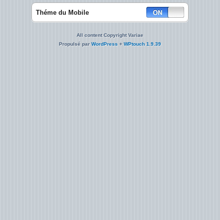
Théme du Mobile
All content Copyright Variae
Propulsé par
WordPress
+
WPtouch 1.9.39