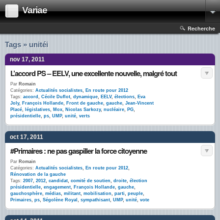
Variae
Recherche
Tags » unitéi
nov 17, 2011
L’accord PS – EELV, une excellente nouvelle, malgré tout
Par
Romain
Catégories:
Actualités socialistes
,
En route pour 2012
Tags:
accord
,
Cécile Duflot
,
dynamique
,
EELV
,
élections
,
Eva
Joly
,
François Hollande
,
Front de gauche
,
gauche
,
Jean-Vincent
Placé
,
législatives
,
Mox
,
Nicolas Sarkozy
,
nucléaire
,
PG
,
présidentielle
,
ps
,
UMP
,
unité
,
verts
oct 17, 2011
#Primaires : ne pas gaspiller la force citoyenne
Par
Romain
Catégories:
Actualités socialistes
,
En route pour 2012
,
Rénovation de la gauche
Tags:
2007
,
2012
,
candidat
,
comité de soutien
,
droite
,
élection
présidentielle
,
engagement
,
François Hollande
,
gauche
,
gauchosphère
,
médias
,
militant
,
mobilisation
,
parti
,
peuple
,
Primaires
,
ps
,
Ségolène Royal
,
sympathisant
,
UMP
,
unité
,
vote