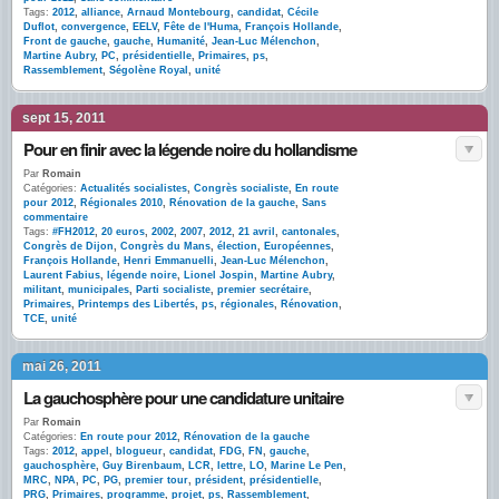
Tags:
2012
,
alliance
,
Arnaud Montebourg
,
candidat
,
Cécile
Duflot
,
convergence
,
EELV
,
Fête de l'Huma
,
François Hollande
,
Front de gauche
,
gauche
,
Humanité
,
Jean-Luc Mélenchon
,
Martine Aubry
,
PC
,
présidentielle
,
Primaires
,
ps
,
Rassemblement
,
Ségolène Royal
,
unité
sept 15, 2011
Pour en finir avec la légende noire du hollandisme
Par
Romain
Catégories:
Actualités socialistes
,
Congrès socialiste
,
En route
pour 2012
,
Régionales 2010
,
Rénovation de la gauche
,
Sans
commentaire
Tags:
#FH2012
,
20 euros
,
2002
,
2007
,
2012
,
21 avril
,
cantonales
,
Congrès de Dijon
,
Congrès du Mans
,
élection
,
Européennes
,
François Hollande
,
Henri Emmanuelli
,
Jean-Luc Mélenchon
,
Laurent Fabius
,
légende noire
,
Lionel Jospin
,
Martine Aubry
,
militant
,
municipales
,
Parti socialiste
,
premier secrétaire
,
Primaires
,
Printemps des Libertés
,
ps
,
régionales
,
Rénovation
,
TCE
,
unité
mai 26, 2011
La gauchosphère pour une candidature unitaire
Par
Romain
Catégories:
En route pour 2012
,
Rénovation de la gauche
Tags:
2012
,
appel
,
blogueur
,
candidat
,
FDG
,
FN
,
gauche
,
gauchosphère
,
Guy Birenbaum
,
LCR
,
lettre
,
LO
,
Marine Le Pen
,
MRC
,
NPA
,
PC
,
PG
,
premier tour
,
président
,
présidentielle
,
PRG
,
Primaires
,
programme
,
projet
,
ps
,
Rassemblement
,