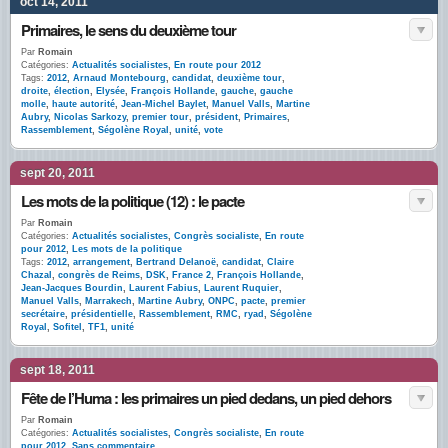
oct 14, 2011
Primaires, le sens du deuxième tour
Par
Romain
Catégories:
Actualités socialistes
,
En route pour 2012
Tags:
2012
,
Arnaud Montebourg
,
candidat
,
deuxième tour
,
droite
,
élection
,
Elysée
,
François Hollande
,
gauche
,
gauche
molle
,
haute autorité
,
Jean-Michel Baylet
,
Manuel Valls
,
Martine
Aubry
,
Nicolas Sarkozy
,
premier tour
,
président
,
Primaires
,
Rassemblement
,
Ségolène Royal
,
unité
,
vote
sept 20, 2011
Les mots de la politique (12) : le pacte
Par
Romain
Catégories:
Actualités socialistes
,
Congrès socialiste
,
En route
pour 2012
,
Les mots de la politique
Tags:
2012
,
arrangement
,
Bertrand Delanoë
,
candidat
,
Claire
Chazal
,
congrès de Reims
,
DSK
,
France 2
,
François Hollande
,
Jean-Jacques Bourdin
,
Laurent Fabius
,
Laurent Ruquier
,
Manuel Valls
,
Marrakech
,
Martine Aubry
,
ONPC
,
pacte
,
premier
secrétaire
,
présidentielle
,
Rassemblement
,
RMC
,
ryad
,
Ségolène
Royal
,
Sofitel
,
TF1
,
unité
sept 18, 2011
Fête de l’Huma : les primaires un pied dedans, un pied dehors
Par
Romain
Catégories:
Actualités socialistes
,
Congrès socialiste
,
En route
pour 2012
,
Sans commentaire