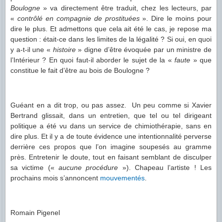
Boulogne
» va directement être traduit, chez les lecteurs, par
«
contrôlé en compagnie de prostituées
». Dire le moins pour
dire le plus. Et admettons que cela ait été le cas, je repose ma
question : était-ce dans les limites de la légalité ? Si oui, en quoi
y a-t-il une «
histoire
» digne d’être évoquée par un ministre de
l’Intérieur ? En quoi faut-il aborder le sujet de la «
faute
» que
constitue le fait d’être au bois de Boulogne ?
Guéant en a dit trop, ou pas assez. Un peu comme si Xavier
Bertrand glissait, dans un entretien, que tel ou tel dirigeant
politique a été vu dans un service de chimiothérapie, sans en
dire plus. Et il y a de toute évidence une intentionnalité perverse
derrière ces propos que l’on imagine soupesés au gramme
près. Entretenir le doute, tout en faisant semblant de disculper
sa victime («
aucune procédure
»). Chapeau l’artiste ! Les
prochains mois s’annoncent
mouvementés
.
Romain Pigenel