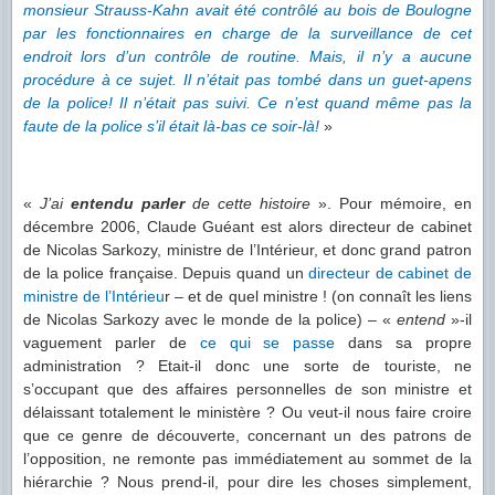
monsieur Strauss-Kahn avait été contrôlé au bois de Boulogne
par les fonctionnaires en charge de la surveillance de cet
endroit lors d’un contrôle de routine. Mais, il n’y a aucune
procédure à ce sujet. Il n’était pas tombé dans un guet-apens
de la police! Il n’était pas suivi. Ce n’est quand même pas la
faute de la police s’il était là-bas ce soir-là!
»
«
J’ai
entendu parler
de cette histoire
». Pour mémoire, en
décembre 2006, Claude Guéant est alors directeur de cabinet
de Nicolas Sarkozy, ministre de l’Intérieur, et donc grand patron
de la police française. Depuis quand un
directeur de cabinet de
ministre de l’Intérieu
r – et de quel ministre ! (on connaît les liens
de Nicolas Sarkozy avec le monde de la police) – «
entend
»-il
vaguement parler de
ce qui se passe
dans sa propre
administration ? Etait-il donc une sorte de touriste, ne
s’occupant que des affaires personnelles de son ministre et
délaissant totalement le ministère ? Ou veut-il nous faire croire
que ce genre de découverte, concernant un des patrons de
l’opposition, ne remonte pas immédiatement au sommet de la
hiérarchie ? Nous prend-il, pour dire les choses simplement,