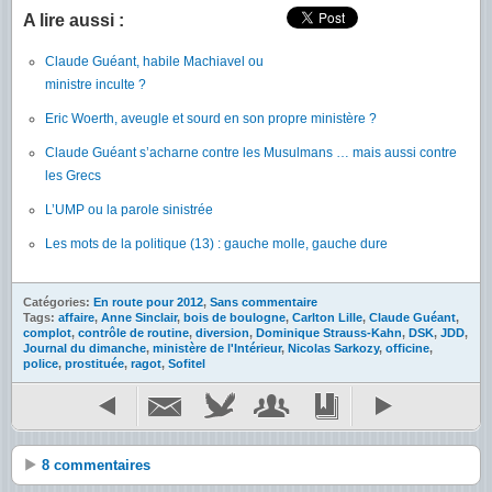
A lire aussi :
Claude Guéant, habile Machiavel ou
ministre inculte ?
Eric Woerth, aveugle et sourd en son propre ministère ?
Claude Guéant s’acharne contre les Musulmans … mais aussi contre
les Grecs
L’UMP ou la parole sinistrée
Les mots de la politique (13) : gauche molle, gauche dure
Catégories:
En route pour 2012
,
Sans commentaire
Tags:
affaire
,
Anne Sinclair
,
bois de boulogne
,
Carlton Lille
,
Claude Guéant
,
complot
,
contrôle de routine
,
diversion
,
Dominique Strauss-Kahn
,
DSK
,
JDD
,
Journal du dimanche
,
ministère de l'Intérieur
,
Nicolas Sarkozy
,
officine
,
police
,
prostituée
,
ragot
,
Sofitel
8 commentaires