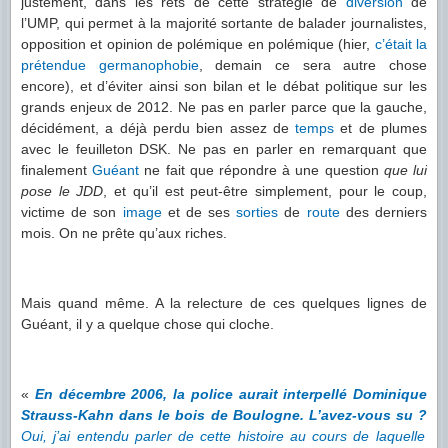
justement, dans les rets de cette stratégie de
diversion
de
l’UMP, qui permet à la majorité sortante de balader journalistes,
opposition et opinion de polémique en polémique (hier,
c’était
la
prétendue
germanophobie
, demain ce sera autre chose
encore), et d’éviter ainsi son bilan et le débat politique sur les
grands enjeux de 2012. Ne pas en parler parce que la gauche,
décidément, a déjà perdu bien assez de
temps
et de plumes
avec le feuilleton DSK. Ne pas en parler en remarquant que
finalement
Guéant
ne fait que répondre à une question
que lui
pose le JDD
, et qu’il est peut-être simplement, pour le coup,
victime de son
image
et de ses
sorties
de
route
des derniers
mois. On ne prête qu’aux riches.
Mais quand même. A la relecture de ces quelques lignes de
Guéant, il y a quelque chose qui cloche.
«
En décembre 2006, la police aurait interpellé Dominique
Strauss-Kahn dans le bois de Boulogne. L’avez-vous su ?
Oui, j’ai entendu parler de cette histoire au cours de laquelle