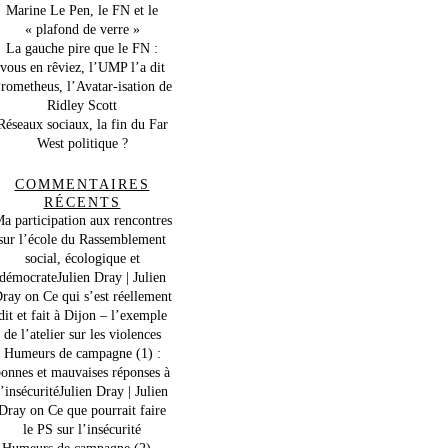
Marine Le Pen, le FN et le
« plafond de verre »
La gauche pire que le FN :
vous en rêviez, l’UMP l’a dit
rometheus, l’Avatar-isation de
Ridley Scott
Réseaux sociaux, la fin du Far
West politique ?
COMMENTAIRES
RÉCENTS
a participation aux rencontres
sur l’école du Rassemblement
social, écologique et
démocrateJulien Dray | Julien
ray
on
Ce qui s’est réellement
dit et fait à Dijon – l’exemple
de l’atelier sur les violences
Humeurs de campagne (1) :
onnes et mauvaises réponses à
l’insécuritéJulien Dray | Julien
Dray
on
Ce que pourrait faire
le PS sur l’insécurité
Humeurs de campagne (2) –