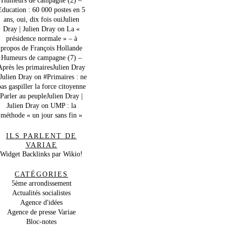
Education : 60 000 postes en 5
ans, oui, dix fois ouiJulien
Dray | Julien Dray
on
La «
présidence normale » – à
propos de François Hollande
Humeurs de campagne (7) –
Après les primairesJulien Dray
 Julien Dray
on
#Primaires : ne
as gaspiller la force citoyenne
Parler au peupleJulien Dray |
Julien Dray
on
UMP : la
méthode « un jour sans fin »
ILS PARLENT DE
VARIAE
Widget Backlinks par Wikio!
CATÉGORIES
5ème arrondissement
Actualités socialistes
Agence d'idées
Agence de presse Variae
Bloc-notes