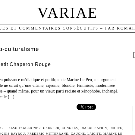
VARIAE
UES ET COMMENTAIRES CONSÉCUTIFS – PAR ROMAI
ti-culturalisme
Petit Chaperon Rouge
en puissance médiatique et politique de Marine Le Pen, un argument
lle ne serait qu’une vitrine, rajeunie, blondie, féminisée, modernisée
use – quand même, pour un vieux parti raciste et xénophobe, inchangé.
 le [...]
12
|
ALSO TAGGED
2012
,
CAUSEUR
,
CONGRÈS
,
DIABOLISATION
,
DROITE
,
NÇOIS BAYROU
,
FRÉDÉRIC MITTERRAND
,
GAUCHE
,
LAÏCITÉ
,
MARINE LE