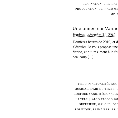
PEN
,
NATION
,
PHILIPPE
PROVOCATION
,
PS
,
RACISM
UMP
,
Une année sur Variae
Vendredi, décembre 31, 2010
Dernières heures de 2010, et d
s’écouler. Je vous propose une 
Variae, et qui résument à la fo
beaucoup [...]
FILED IN
ACTUALITÉS SOC
MUSICAL
,
L'AIR DU TEMPS
,
CORPORE SANO
,
RÉGIONALES
LA TÉLÉ
|
ALSO TAGGED
20
SUPÉRIEUR
,
GAUCHE
,
GE
POLITIQUE
,
PRIMAIRES
,
PS
,