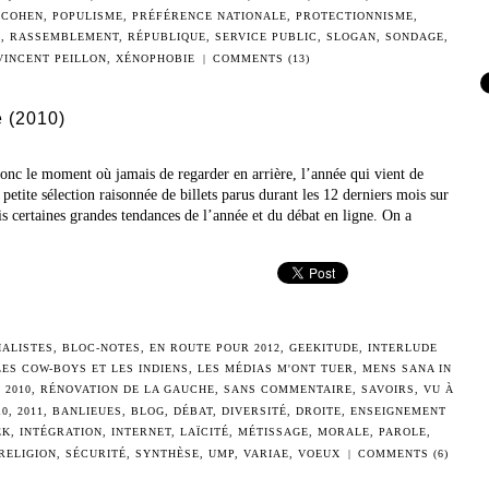
 COHEN
,
POPULISME
,
PRÉFÉRENCE NATIONALE
,
PROTECTIONNISME
,
E
,
RASSEMBLEMENT
,
RÉPUBLIQUE
,
SERVICE PUBLIC
,
SLOGAN
,
SONDAGE
,
VINCENT PEILLON
,
XÉNOPHOBIE
|
COMMENTS (13)
 (2010)
onc le moment où jamais de regarder en arrière, l’année qui vient de
petite sélection raisonnée de billets parus durant les 12 derniers mois sur
is certaines grandes tendances de l’année et du débat en ligne. On a
IALISTES
,
BLOC-NOTES
,
EN ROUTE POUR 2012
,
GEEKITUDE
,
INTERLUDE
LES COW-BOYS ET LES INDIENS
,
LES MÉDIAS M'ONT TUER
,
MENS SANA IN
 2010
,
RÉNOVATION DE LA GAUCHE
,
SANS COMMENTAIRE
,
SAVOIRS
,
VU À
10
,
2011
,
BANLIEUES
,
BLOG
,
DÉBAT
,
DIVERSITÉ
,
DROITE
,
ENSEIGNEMENT
EK
,
INTÉGRATION
,
INTERNET
,
LAÏCITÉ
,
MÉTISSAGE
,
MORALE
,
PAROLE
,
RELIGION
,
SÉCURITÉ
,
SYNTHÈSE
,
UMP
,
VARIAE
,
VOEUX
|
COMMENTS (6)