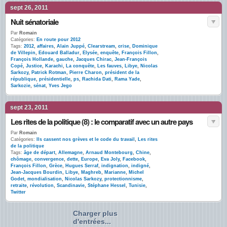
sept 26, 2011
Nuit sénatoriale
Par
Romain
Catégories:
En route pour 2012
Tags:
2012
,
affaires
,
Alain Juppé
,
Clearstream
,
crise
,
Dominique
de Villepin
,
Edouard Balladur
,
Elysée
,
enquête
,
François Fillon
,
François Hollande
,
gauche
,
Jacques Chirac
,
Jean-François
Copé
,
Justice
,
Karachi
,
La conquête
,
Les fauves
,
Libye
,
Nicolas
Sarkozy
,
Patrick Rotman
,
Pierre Charon
,
président de la
république
,
présidentielle
,
ps
,
Rachida Dati
,
Rama Yade
,
Sarkozie
,
sénat
,
Yves Jego
sept 23, 2011
Les rites de la politique (8) : le comparatif avec un autre pays
Par
Romain
Catégories:
Ils cassent nos grèves et le code du travail
,
Les rites
de la politique
Tags:
âge de départ
,
Allemagne
,
Arnaud Montebourg
,
Chine
,
chômage
,
convergence
,
dette
,
Europe
,
Eva Joly
,
Facebook
,
François Fillon
,
Grèce
,
Hugues Serraf
,
indignation
,
indigné
,
Jean-Jacques Bourdin
,
Libye
,
Maghreb
,
Marianne
,
Michel
Godet
,
mondialisation
,
Nicolas Sarkozy
,
protectionnisme
,
retraite
,
révolution
,
Scandinavie
,
Stéphane Hessel
,
Tunisie
,
Twitter
Charger plus
d'entrées...