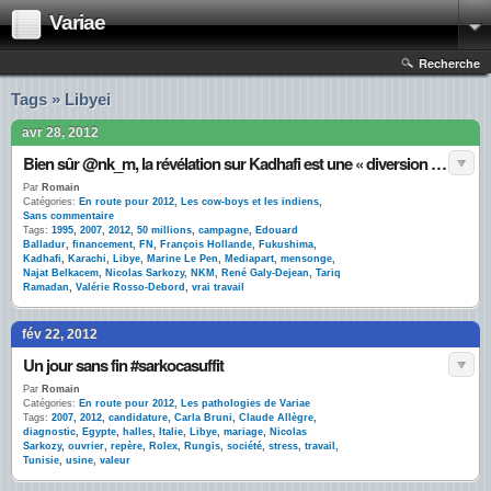
Variae
Recherche
Tags » Libyei
avr 28, 2012
Bien sûr @nk_m, la révélation sur Kadhafi est une « diversion » de la gauche !
Par
Romain
Catégories:
En route pour 2012
,
Les cow-boys et les indiens
,
Sans commentaire
Tags:
1995
,
2007
,
2012
,
50 millions
,
campagne
,
Edouard
Balladur
,
financement
,
FN
,
François Hollande
,
Fukushima
,
Kadhafi
,
Karachi
,
Libye
,
Marine Le Pen
,
Mediapart
,
mensonge
,
Najat Belkacem
,
Nicolas Sarkozy
,
NKM
,
René Galy-Dejean
,
Tariq
Ramadan
,
Valérie Rosso-Debord
,
vrai travail
fév 22, 2012
Un jour sans fin #sarkocasuffit
Par
Romain
Catégories:
En route pour 2012
,
Les pathologies de Variae
Tags:
2007
,
2012
,
candidature
,
Carla Bruni
,
Claude Allègre
,
diagnostic
,
Egypte
,
halles
,
Italie
,
Libye
,
mariage
,
Nicolas
Sarkozy
,
ouvrier
,
repère
,
Rolex
,
Rungis
,
société
,
stress
,
travail
,
Tunisie
,
usine
,
valeur